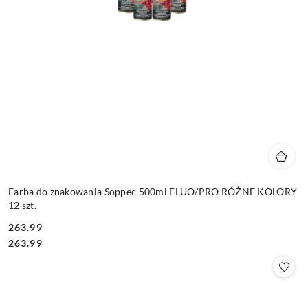
Farba do znakowania Soppec 500ml FLUO/PRO RÓŻNE KOLORY
12 szt.
263.99
Cena:
Cena:
263.99