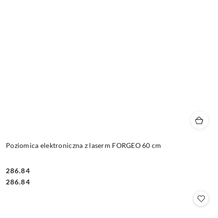
Poziomica elektroniczna z laserm FORGEO 60 cm
286.84
Cena:
Cena:
286.84