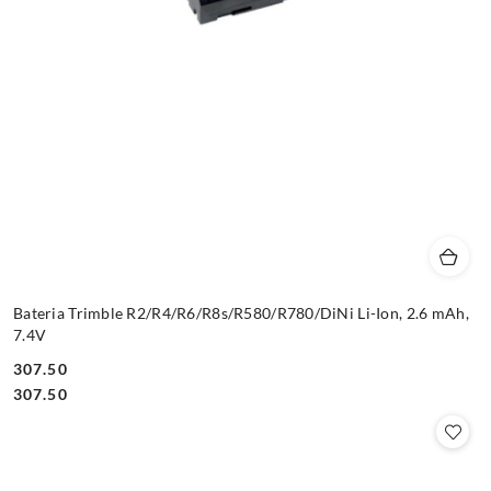
Bateria Trimble R2/R4/R6/R8s/R580/R780/DiNi Li-Ion, 2.6 mAh,
7.4V
307.50
Cena:
Cena:
307.50