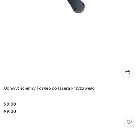
Uchwyt ścienny Forgeo do lasera krzyżowego
99.00
Cena:
Cena:
99.00