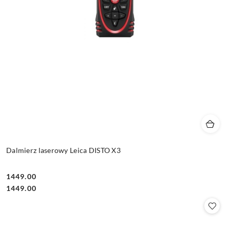
Dalmierz laserowy Leica DISTO X3
1449.00
Cena:
Cena:
1449.00