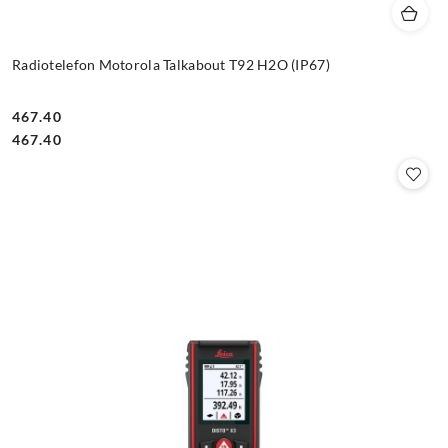
Radiotelefon Motorola Talkabout T92 H2O (IP67)
467.40
Cena:
Cena:
467.40