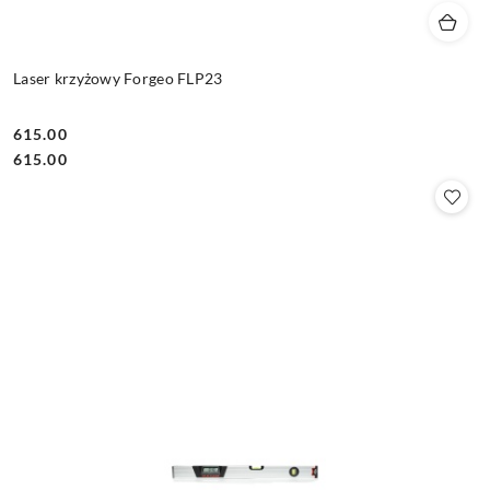
Laser krzyżowy Forgeo FLP23
615.00
Cena:
Cena:
615.00