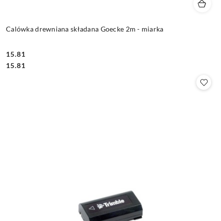
Calówka drewniana składana Goecke 2m - miarka
15.81
Cena:
Cena:
15.81