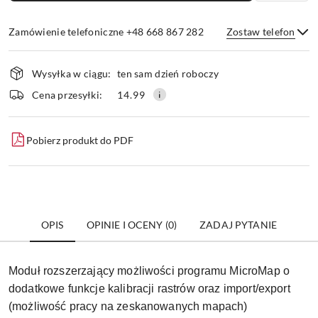
Zamówienie telefoniczne +48 668 867 282
Zostaw telefon
Dostępność
Wysyłka w ciągu:
ten sam dzień roboczy
i
dostawa
Wyślij
Cena przesyłki:
14.99
Pobierz produkt do PDF
OPIS
OPINIE I OCENY (0)
ZADAJ PYTANIE
Moduł rozszerzający możliwości programu MicroMap o
dodatkowe funkcje kalibracji rastrów oraz import/export
(możliwość pracy na zeskanowanych mapach)