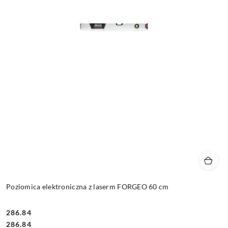
Poziomica elektroniczna z laserm FORGEO 60 cm
286.84
Cena:
Cena:
286.84