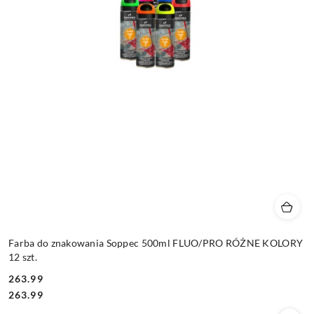
Farba do znakowania Soppec 500ml FLUO/PRO RÓŻNE KOLORY
12 szt.
263.99
Cena:
Cena:
263.99