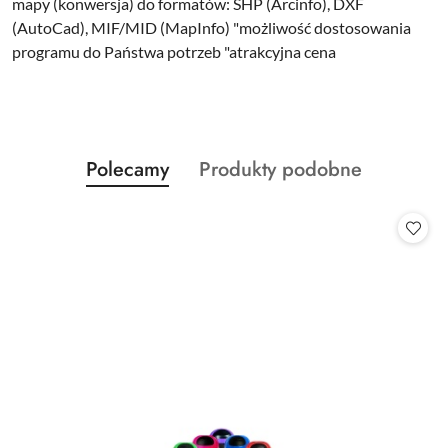
mapy (konwersja) do formatów: SHP (Arcinfo), DXF
(AutoCad), MIF/MID (MapInfo) "możliwość dostosowania
programu do Państwa potrzeb "atrakcyjna cena
Produkty
Produkty
Polecamy
Produkty podobne
Pomiń karuzelę produktów
o
o
statusie:
statusie: