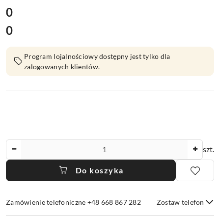
cena:
0
0
Cena:
Program lojalnościowy dostępny jest tylko dla
zalogowanych klientów.
Ilość
szt.
Do koszyka
Zamówienie telefoniczne +48 668 867 282
Zostaw telefon