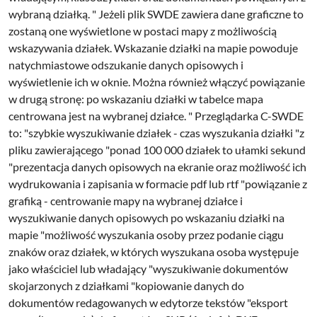
wybraną działką. " Jeżeli plik SWDE zawiera dane graficzne to
zostaną one wyświetlone w postaci mapy z możliwością
wskazywania działek. Wskazanie działki na mapie powoduje
natychmiastowe odszukanie danych opisowych i
wyświetlenie ich w oknie. Można również włączyć powiązanie
w drugą stronę: po wskazaniu działki w tabelce mapa
centrowana jest na wybranej działce. " Przeglądarka C-SWDE
to: "szybkie wyszukiwanie działek - czas wyszukania działki "z
pliku zawierającego "ponad 100 000 działek to ułamki sekund
"prezentacja danych opisowych na ekranie oraz możliwość ich
wydrukowania i zapisania w formacie pdf lub rtf "powiązanie z
grafiką - centrowanie mapy na wybranej działce i
wyszukiwanie danych opisowych po wskazaniu działki na
mapie "możliwość wyszukania osoby przez podanie ciągu
znaków oraz działek, w których wyszukana osoba występuje
jako właściciel lub władający "wyszukiwanie dokumentów
skojarzonych z działkami "kopiowanie danych do
dokumentów redagowanych w edytorze tekstów "eksport