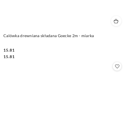
Calówka drewniana składana Goecke 2m - miarka
15.81
Cena:
Cena:
15.81