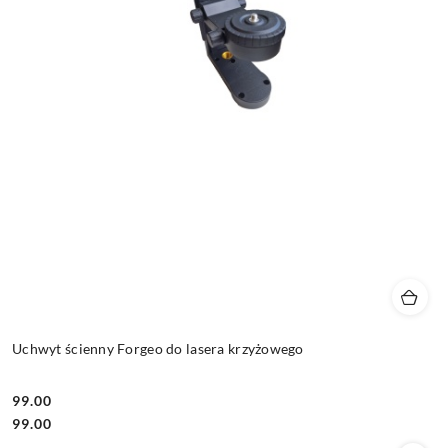
Uchwyt ścienny Forgeo do lasera krzyżowego
99.00
Cena:
Cena:
99.00