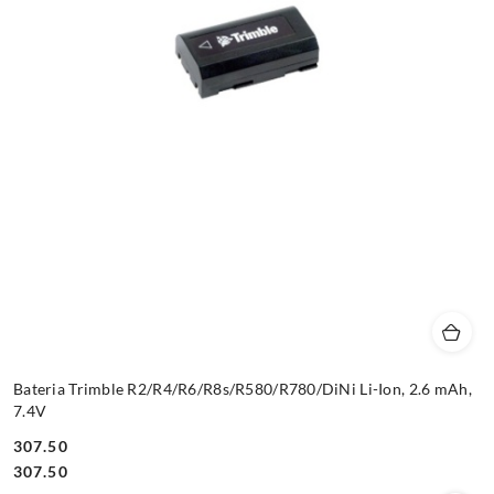
Bateria Trimble R2/R4/R6/R8s/R580/R780/DiNi Li-Ion, 2.6 mAh,
7.4V
307.50
Cena:
Cena:
307.50