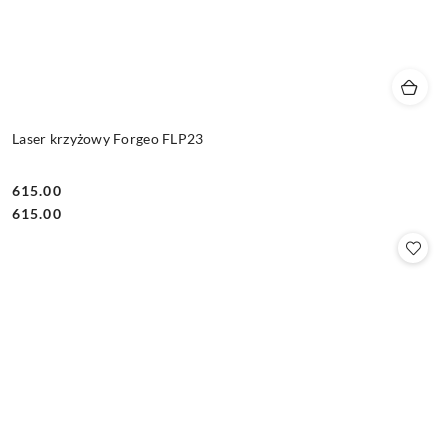
Laser krzyżowy Forgeo FLP23
615.00
Cena:
Cena:
615.00