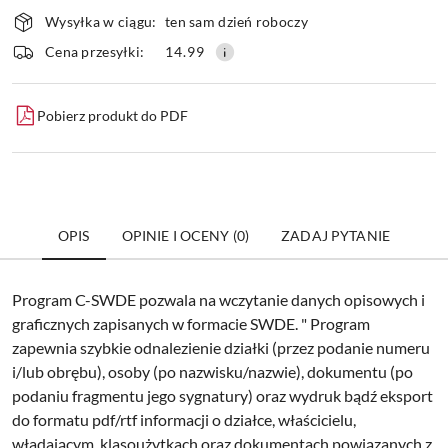
Dostępność
Wysyłka w ciągu:
ten sam dzień roboczy
i
dostawa
Wyślij
Cena przesyłki:
14.99
Pobierz produkt do PDF
OPIS
OPINIE I OCENY (0)
ZADAJ PYTANIE
Program C-SWDE pozwala na wczytanie danych opisowych i
graficznych zapisanych w formacie SWDE. " Program
zapewnia szybkie odnalezienie działki (przez podanie numeru
i/lub obrębu), osoby (po nazwisku/nazwie), dokumentu (po
podaniu fragmentu jego sygnatury) oraz wydruk bądź eksport
do formatu pdf/rtf informacji o działce, właścicielu,
władającym, klasoużytkach oraz dokumentach powiązanych z