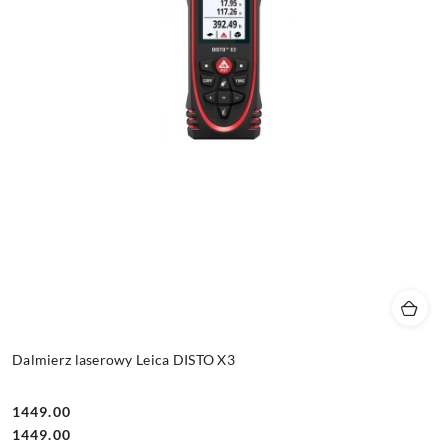
Dalmierz laserowy Leica DISTO X3
1449.00
Cena:
Cena:
1449.00