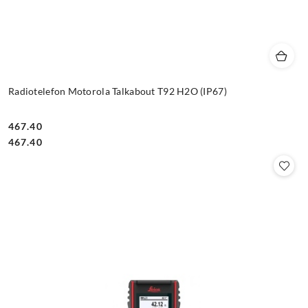
Radiotelefon Motorola Talkabout T92 H2O (IP67)
467.40
Cena:
Cena:
467.40