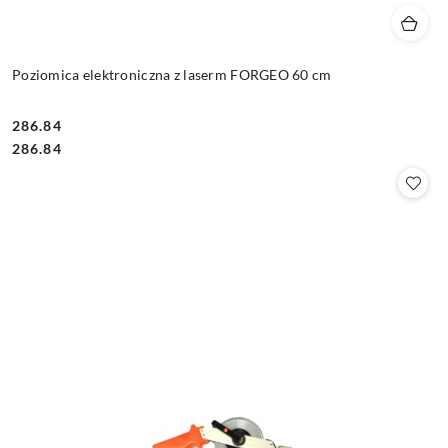
Poziomica elektroniczna z laserm FORGEO 60 cm
286.84
Cena:
Cena:
286.84