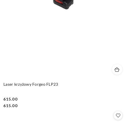
Laser krzyżowy Forgeo FLP23
615.00
Cena:
Cena:
615.00