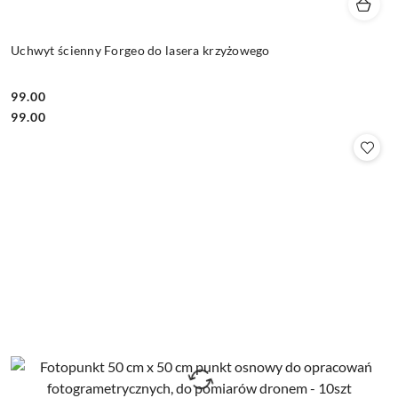
Uchwyt ścienny Forgeo do lasera krzyżowego
99.00
Cena:
Cena:
99.00