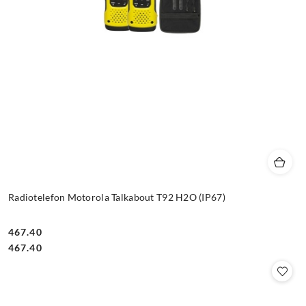
Radiotelefon Motorola Talkabout T92 H2O (IP67)
467.40
Cena:
Cena:
467.40