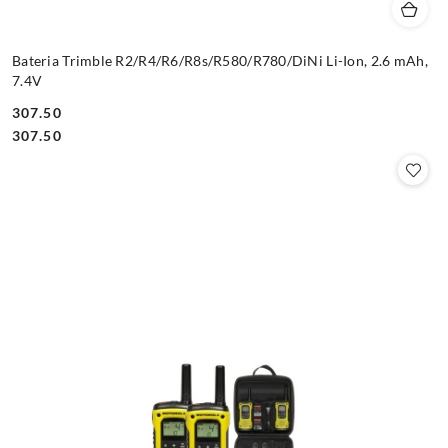
Bateria Trimble R2/R4/R6/R8s/R580/R780/DiNi Li-Ion, 2.6 mAh,
7.4V
307.50
Cena:
Cena:
307.50