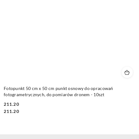
Fotopunkt 50 cm x 50 cm punkt osnowy do opracowań
fotogrametrycznych, do pomiarów dronem - 10szt
211.20
Cena:
Cena:
211.20