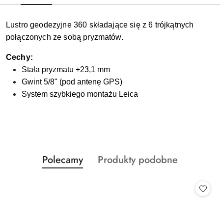
Lustro geodezyjne 360 składające się z 6 trójkątnych
połączonych ze sobą pryzmatów.
Cechy:
Stała pryzmatu +23,1 mm
Gwint 5/8" (pod antenę GPS)
System szybkiego montażu Leica
Produkty
Produkty
Polecamy
Produkty podobne
Pomiń karuzelę produktów
o
o
statusie:
statusie: