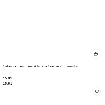
Calówka drewniana składana Goecke 2m - miarka
15.81
Cena:
Cena:
15.81