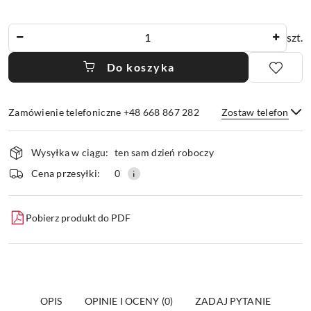
Ilość
szt.
Do koszyka
Zamówienie telefoniczne +48 668 867 282
Zostaw telefon
Dostępność
Wysyłka w ciągu:
ten sam dzień roboczy
i
dostawa
Wyślij
Cena przesyłki:
0
Pobierz produkt do PDF
OPIS
OPINIE I OCENY (0)
ZADAJ PYTANIE