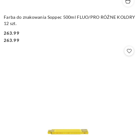
Farba do znakowania Soppec 500ml FLUO/PRO RÓŻNE KOLORY
12 szt.
263.99
Cena:
Cena:
263.99