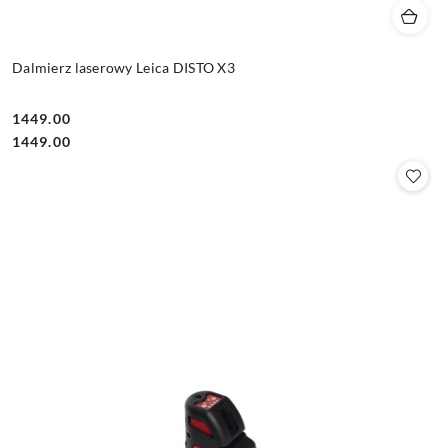
Dalmierz laserowy Leica DISTO X3
1449.00
Cena:
Cena:
1449.00