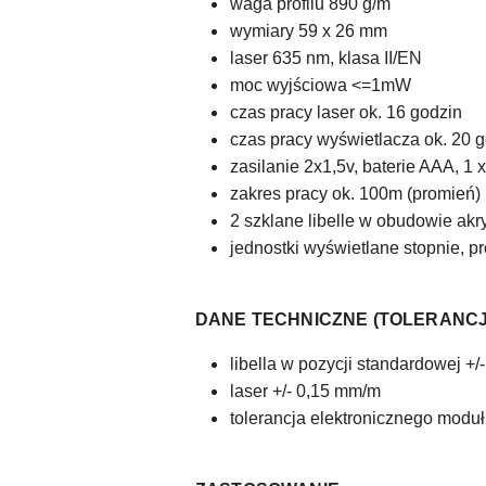
waga profilu 890 g/m
wymiary 59 x 26 mm
laser 635 nm, klasa II/EN
moc wyjściowa <=1mW
czas pracy laser ok. 16 godzin
czas pracy wyświetlacza ok. 20 
zasilanie 2x1,5v, baterie AAA, 1
zakres pracy ok. 100m (promień)
2 szklane libelle w obudowie akr
jednostki wyświetlane stopnie, p
DANE TECHNICZNE (TOLERANCJ
libella w pozycji standardowej +
laser +/- 0,15 mm/m
tolerancja elektronicznego modułu