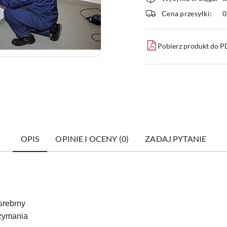
i
Cena przesyłki:
dostawa
Pobierz produkt do 
OPIS
OPINIE I OCENY (0)
ZADAJ PYTANIE
srebrny
rzymania