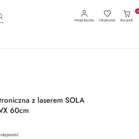
0
Moje konto
Ulubione
Koszyk
troniczna z laserem SOLA
LWX 60cm
ostępność