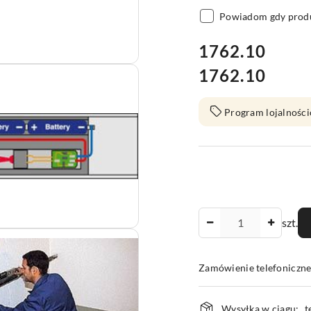
Powiadom gdy produ
cena:
1762.10
1762.10
Cena:
Program lojalności
Ilość
szt.
Zamówienie telefoniczn
Dostępność
Wysyłka w ciągu:
t