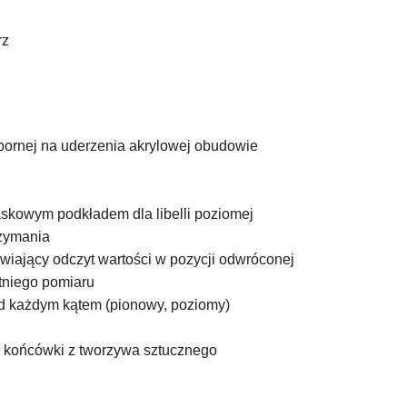
rz
dpornej na uderzenia akrylowej obudowie
skowym podkładem dla libelli poziomej
rzymania
wiający odczyt wartości w pozycji odwróconej
tniego pomiaru
d każdym kątem (pionowy, poziomy)
a końcówki z tworzywa sztucznego