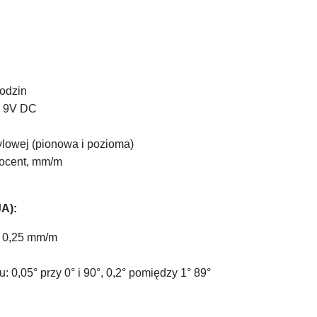
godzin
 x 9V DC
ylowej (pionowa i pozioma)
rocent, mm/m
A):
/- 0,25 mm/m
: 0,05° przy 0° i 90°, 0,2° pomiędzy 1° 89°