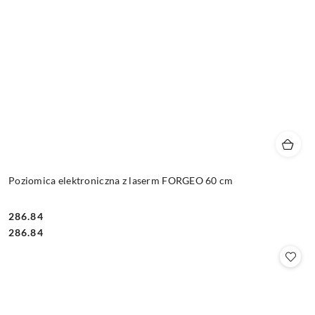
Poziomica elektroniczna z laserm FORGEO 60 cm
286.84
Cena:
Cena:
286.84