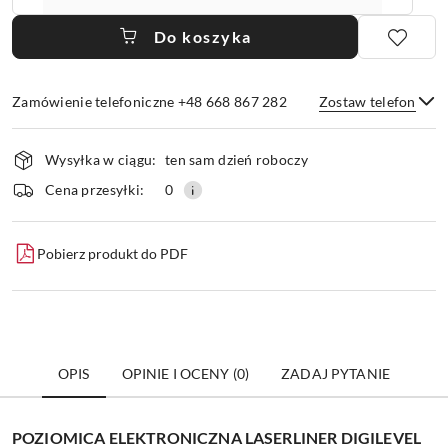
Do koszyka
Zamówienie telefoniczne +48 668 867 282
Zostaw telefon
Dostępność
Wysyłka w ciągu:
ten sam dzień roboczy
i
dostawa
Wyślij
Cena przesyłki:
0
Pobierz produkt do PDF
OPIS
OPINIE I OCENY (0)
ZADAJ PYTANIE
POZIOMICA ELEKTRONICZNA LASERLINER DIGILEVEL