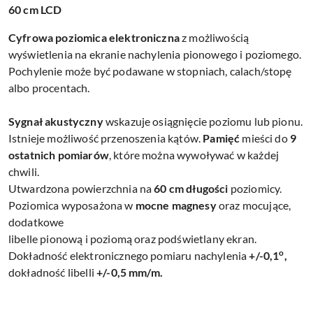
60 cm LCD
Cyfrowa poziomica elektroniczna
z możliwością
wyświetlenia na ekranie nachylenia pionowego i poziomego.
Pochylenie może być podawane w stopniach, calach/stopę
albo procentach.
Sygnał akustyczny
wskazuje osiągnięcie poziomu lub pionu.
Istnieje możliwość przenoszenia kątów.
Pamięć
mieści do
9
ostatnich pomiarów
, które można wywoływać w każdej
chwili.
Utwardzona powierzchnia na
60 cm długości
poziomicy.
Poziomica wyposażona w
mocne magnesy
oraz mocujące,
dodatkowe
libelle pionową i poziomą oraz podświetlany ekran.
o
Dokładność elektronicznego pomiaru nachylenia
+/-0,1
,
dokładność libelli
+/-0,5 mm/m.