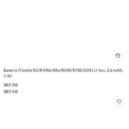
Bateria Trimble R2/R4/R6/R8s/R580/R780/DiNi Li-Ion, 2.6 mAh,
7.4V
307.50
Cena:
Cena:
307.50