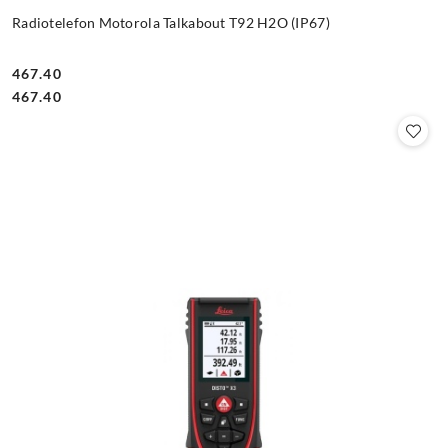
Radiotelefon Motorola Talkabout T92 H2O (IP67)
467.40
Cena:
Cena:
467.40