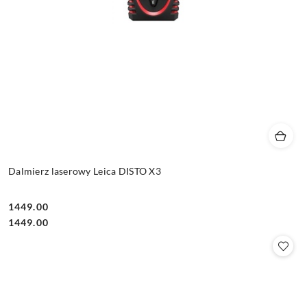
Dalmierz laserowy Leica DISTO X3
1449.00
Cena:
Cena:
1449.00