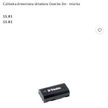
Calówka drewniana składana Goecke 2m - miarka
15.81
Cena:
Cena:
15.81