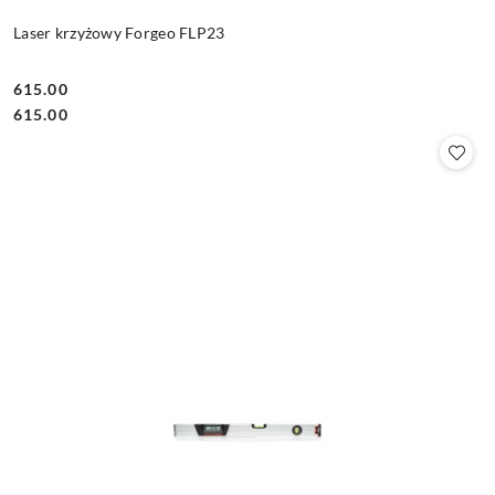
Laser krzyżowy Forgeo FLP23
615.00
Cena:
Cena:
615.00