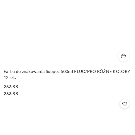
Farba do znakowania Soppec 500ml FLUO/PRO RÓŻNE KOLORY
12 szt.
263.99
Cena:
Cena:
263.99