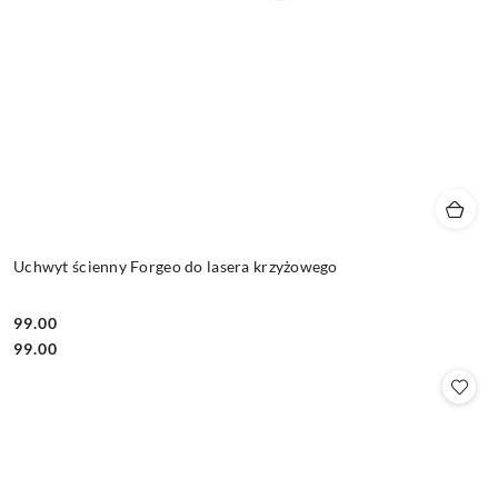
Uchwyt ścienny Forgeo do lasera krzyżowego
99.00
Cena:
Cena:
99.00