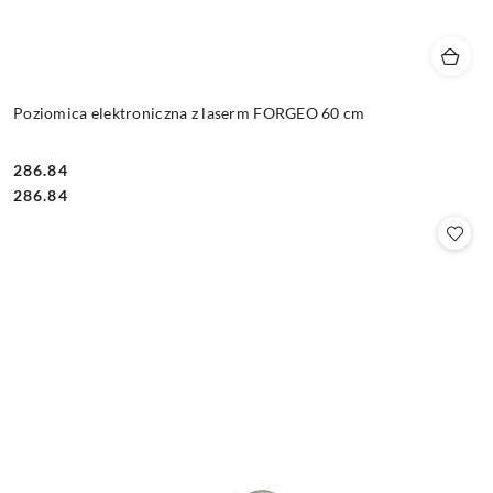
Poziomica elektroniczna z laserm FORGEO 60 cm
286.84
Cena:
Cena:
286.84