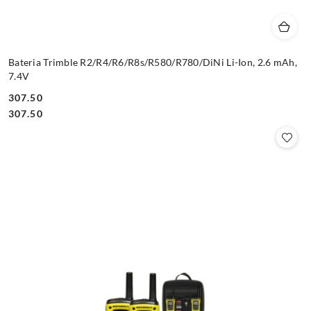
Bateria Trimble R2/R4/R6/R8s/R580/R780/DiNi Li-Ion, 2.6 mAh,
7.4V
307.50
Cena:
Cena:
307.50