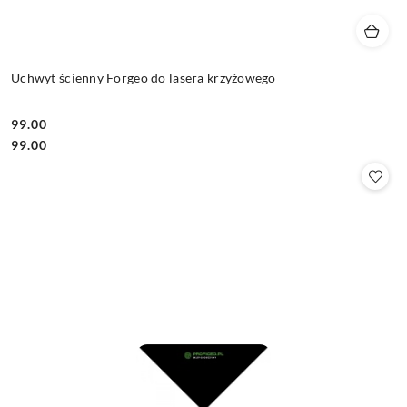
Uchwyt ścienny Forgeo do lasera krzyżowego
99.00
Cena:
Cena:
99.00