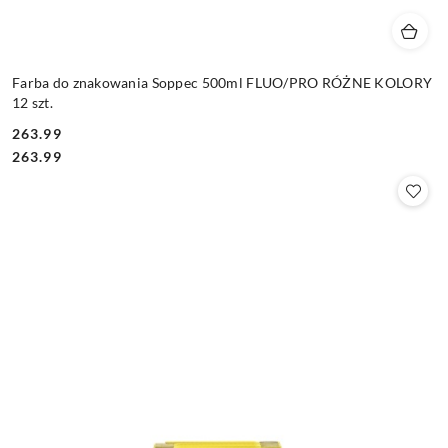
Farba do znakowania Soppec 500ml FLUO/PRO RÓŻNE KOLORY
12 szt.
263.99
Cena:
Cena:
263.99