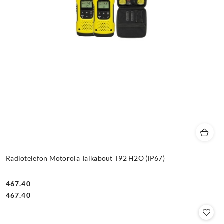
Radiotelefon Motorola Talkabout T92 H2O (IP67)
467.40
Cena:
Cena:
467.40