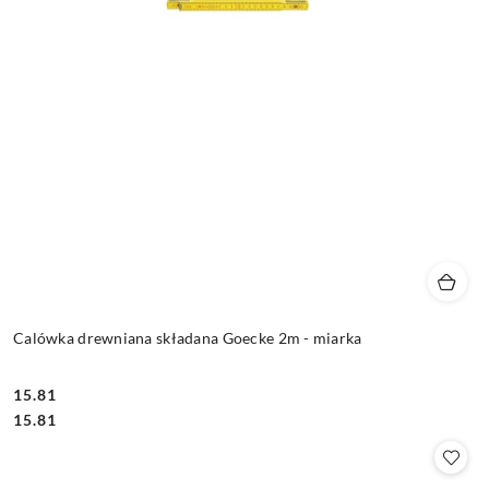
Calówka drewniana składana Goecke 2m - miarka
15.81
Cena:
Cena:
15.81