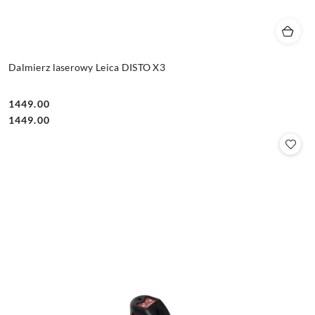
Dalmierz laserowy Leica DISTO X3
1449.00
Cena:
Cena:
1449.00