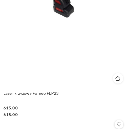
Laser krzyżowy Forgeo FLP23
615.00
Cena:
Cena:
615.00