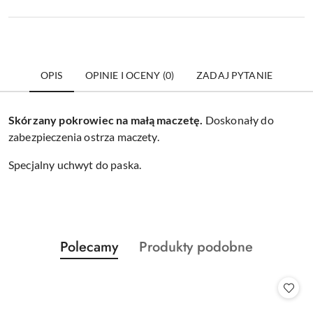
OPIS
OPINIE I OCENY (0)
ZADAJ PYTANIE
Skórzany pokrowiec na małą maczetę.
Doskonały do
zabezpieczenia ostrza maczety.
Specjalny uchwyt do paska.
Produkty
Produkty
Polecamy
Produkty podobne
Pomiń karuzelę produktów
o
o
statusie:
statusie: