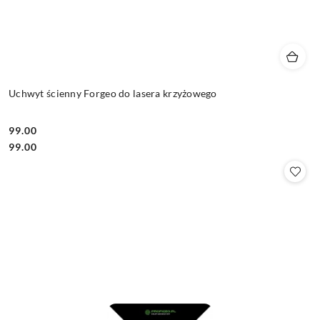
Uchwyt ścienny Forgeo do lasera krzyżowego
99.00
Cena:
Cena:
99.00