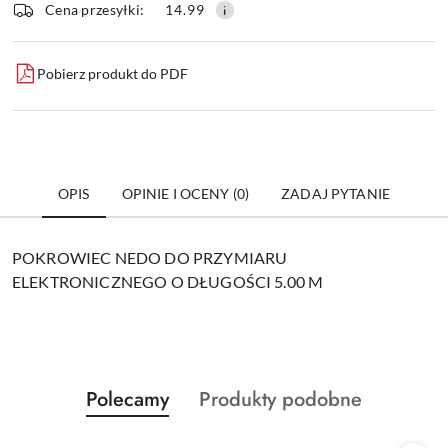
dostawa
Wyślij
Cena przesyłki:
14.99
Pobierz produkt do PDF
OPIS
OPINIE I OCENY (0)
ZADAJ PYTANIE
POKROWIEC NEDO DO PRZYMIARU
ELEKTRONICZNEGO O DŁUGOŚCI 5.00 M
Produkty
Produkty
Polecamy
Produkty podobne
Pomiń karuzelę produktów
o
o