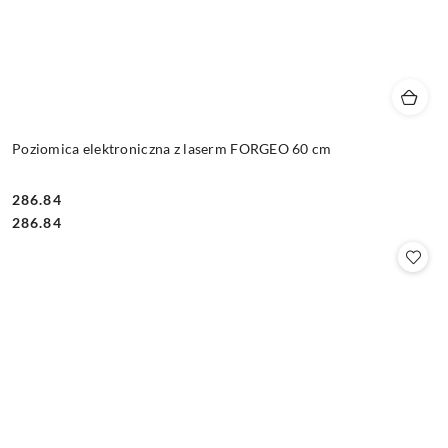
Poziomica elektroniczna z laserm FORGEO 60 cm
286.84
Cena:
Cena:
286.84