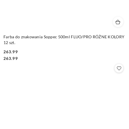
Farba do znakowania Soppec 500ml FLUO/PRO RÓŻNE KOLORY
12 szt.
263.99
Cena:
Cena:
263.99