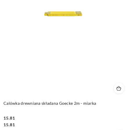
Calówka drewniana składana Goecke 2m - miarka
15.81
Cena:
Cena:
15.81