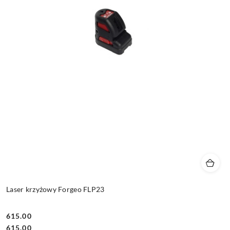
Laser krzyżowy Forgeo FLP23
615.00
Cena:
Cena:
615.00