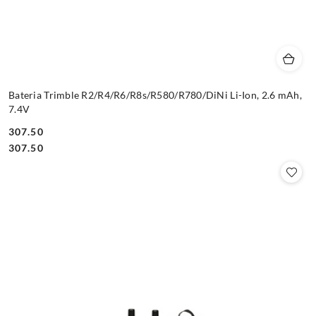
Bateria Trimble R2/R4/R6/R8s/R580/R780/DiNi Li-Ion, 2.6 mAh,
7.4V
307.50
Cena:
Cena:
307.50