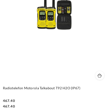
Radiotelefon Motorola Talkabout T92 H2O (IP67)
467.40
Cena:
Cena:
467.40