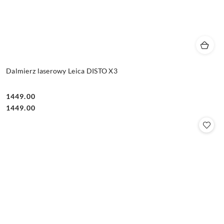
Dalmierz laserowy Leica DISTO X3
1449.00
Cena:
Cena:
1449.00