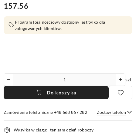
157.56
Cena:
Program lojalnościowy dostępny jest tylko dla
zalogowanych klientów.
Ilość
szt.
Do koszyka
Zamówienie telefoniczne +48 668 867 282
Zostaw telefon
Dostępność
Wysyłka w ciągu:
ten sam dzień roboczy
i