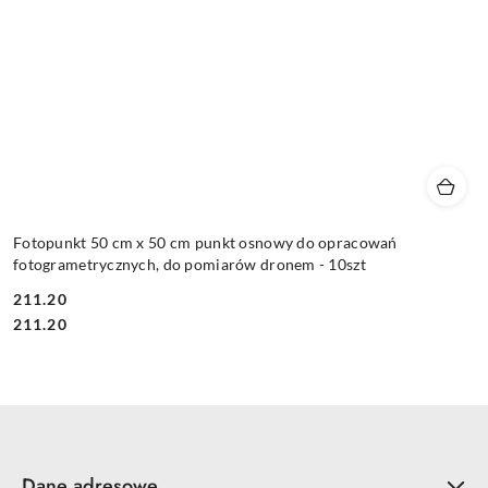
Fotopunkt 50 cm x 50 cm punkt osnowy do opracowań
fotogrametrycznych, do pomiarów dronem - 10szt
211.20
Cena:
Cena:
211.20
Dane adresowe