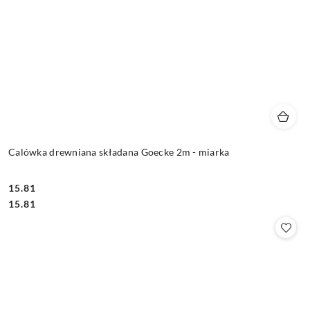
Calówka drewniana składana Goecke 2m - miarka
15.81
Cena:
Cena:
15.81