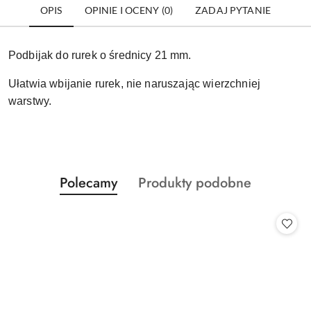
OPIS
OPINIE I OCENY (0)
ZADAJ PYTANIE
Podbijak do rurek o średnicy 21 mm.
Ułatwia wbijanie rurek, nie naruszając wierzchniej
warstwy.
Produkty
Produkty
Polecamy
Produkty podobne
Pomiń karuzelę produktów
o
o
statusie:
statusie: