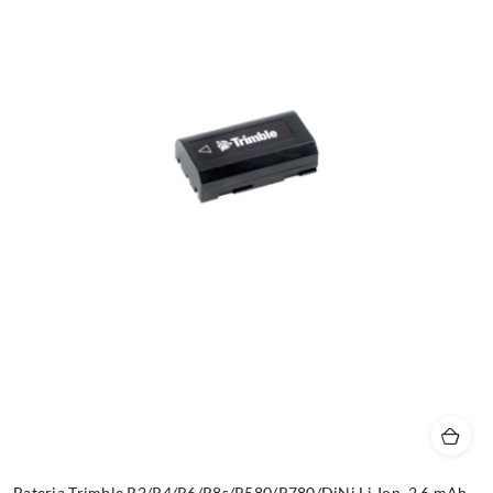
Bateria Trimble R2/R4/R6/R8s/R580/R780/DiNi Li-Ion, 2.6 mAh,