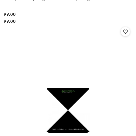
99.00
Cena:
Cena:
99.00