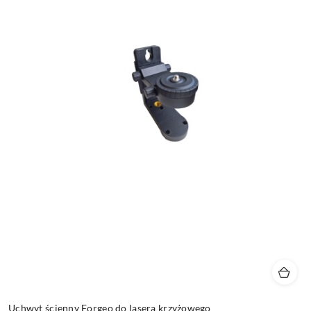
Uchwyt ścienny Forgeo do lasera krzyżowego