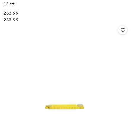
12 szt.
263.99
Cena:
Cena:
263.99