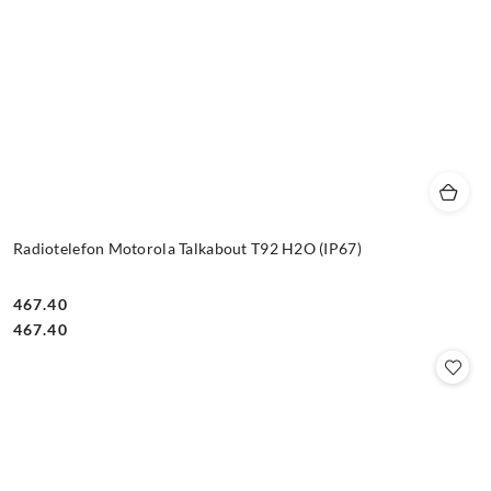
Radiotelefon Motorola Talkabout T92 H2O (IP67)
467.40
Cena:
Cena:
467.40