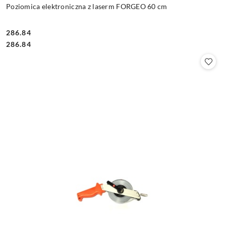
Poziomica elektroniczna z laserm FORGEO 60 cm
286.84
Cena:
Cena:
286.84