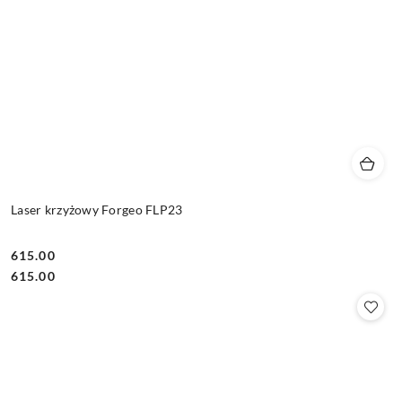
Laser krzyżowy Forgeo FLP23
615.00
Cena:
Cena:
615.00