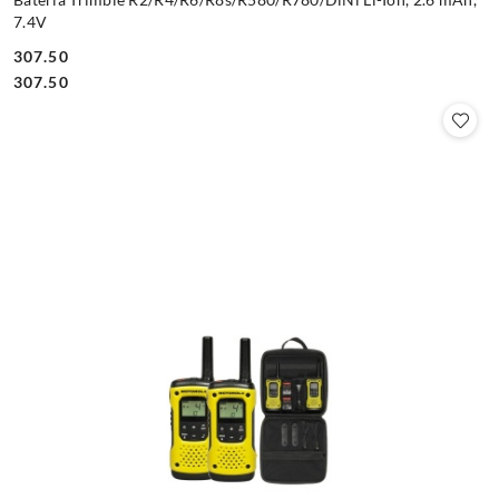
7.4V
307.50
Cena:
Cena:
307.50