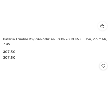
Bateria Trimble R2/R4/R6/R8s/R580/R780/DiNi Li-Ion, 2.6 mAh,
7.4V
307.50
Cena:
Cena:
307.50