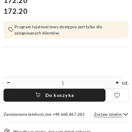
172.20
172.20
Cena:
Program lojalnościowy dostępny jest tylko dla
zalogowanych klientów.
Ilość
szt.
Do koszyka
Zamówienie telefoniczne +48 668 867 282
Zostaw telefon
Dostępność
Wysyłka w ciągu:
ten sam dzień roboczy