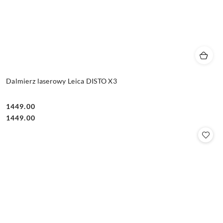
Dalmierz laserowy Leica DISTO X3
1449.00
Cena:
Cena:
1449.00