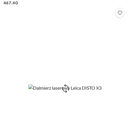
Cena:
Cena:
467.40