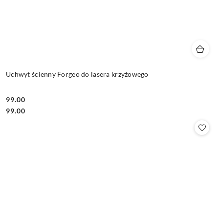
Uchwyt ścienny Forgeo do lasera krzyżowego
99.00
Cena:
Cena:
99.00