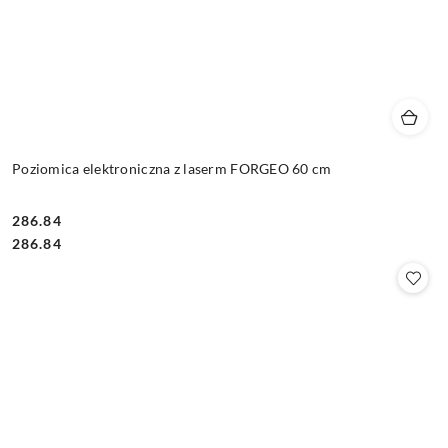
Poziomica elektroniczna z laserm FORGEO 60 cm
286.84
Cena:
Cena:
286.84