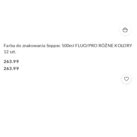
Farba do znakowania Soppec 500ml FLUO/PRO RÓŻNE KOLORY
12 szt.
263.99
Cena:
Cena:
263.99