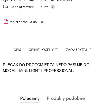
i
dostawa
Wyślij
Cena przesyłki:
14.99
Pobierz produkt do PDF
OPIS
OPINIE I OCENY (0)
ZADAJ PYTANIE
PLECAK DO DROGOMIERZA NEDO PASUJE DO
MODELI: MINI, LIGHT I PROFESSIONAL.
Produkty
Produkty
Polecamy
Produkty podobne
Pomiń karuzelę produktów
o
o