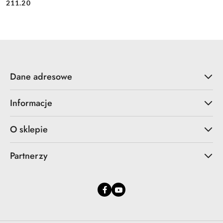
Cena:
Cena:
211.20
Dane adresowe
Informacje
O sklepie
Partnerzy