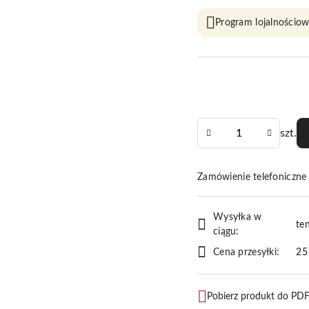
Program lojalnościow
Ilość
szt.
Zamówienie telefoniczn
Dostępność
Wysyłka w
i
te
ciągu:
dostawa
Cena przesyłki:
25
Pobierz produkt do PD