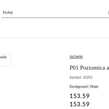
NAZWA
SŁOWIK
PRODUCENTA:
P01 Poziomica 
Symbol:
10201
Dostępność:
Mało
cena:
153.59
153.59
Cena: