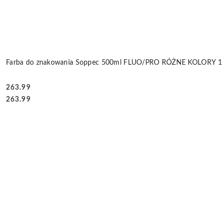
Farba do znakowania Soppec 500ml FLUO/PRO RÓŻNE KOLORY 12
263.99
Cena:
Cena:
263.99