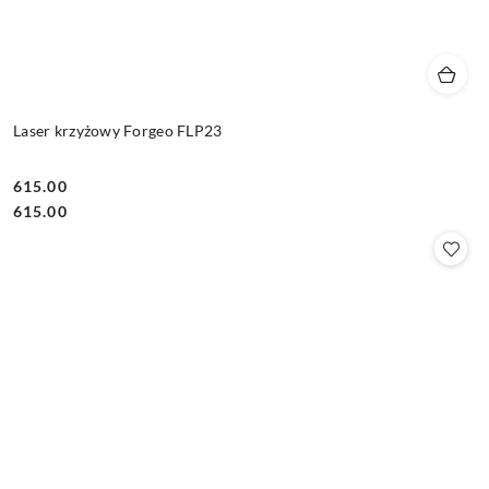
Laser krzyżowy Forgeo FLP23
615.00
Cena:
Cena:
615.00