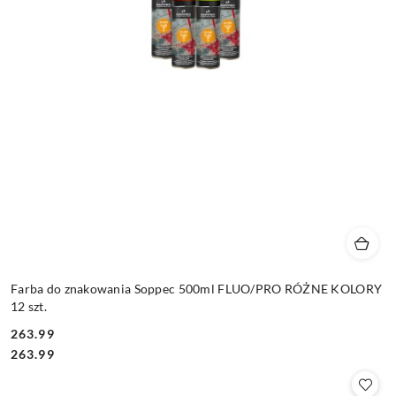
Farba do znakowania Soppec 500ml FLUO/PRO RÓŻNE KOLORY
12 szt.
263.99
Cena:
Cena:
263.99