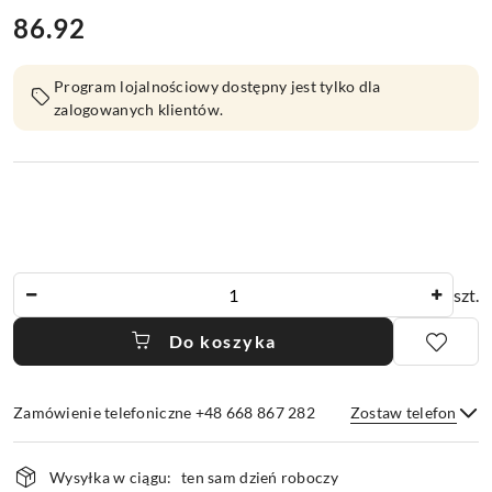
86.92
Cena:
Program lojalnościowy dostępny jest tylko dla
zalogowanych klientów.
Ilość
szt.
Do koszyka
Zamówienie telefoniczne +48 668 867 282
Zostaw telefon
Dostępność
Wysyłka w ciągu:
ten sam dzień roboczy
i