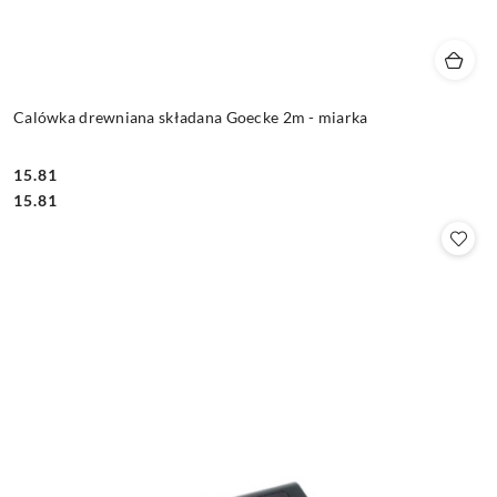
Calówka drewniana składana Goecke 2m - miarka
15.81
Cena:
Cena:
15.81