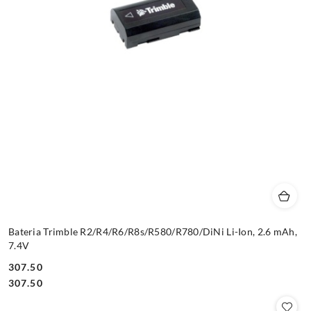
Bateria Trimble R2/R4/R6/R8s/R580/R780/DiNi Li-Ion, 2.6 mAh,
7.4V
307.50
Cena:
Cena:
307.50