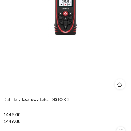
Dalmierz laserowy Leica DISTO X3
1449.00
Cena:
Cena:
1449.00