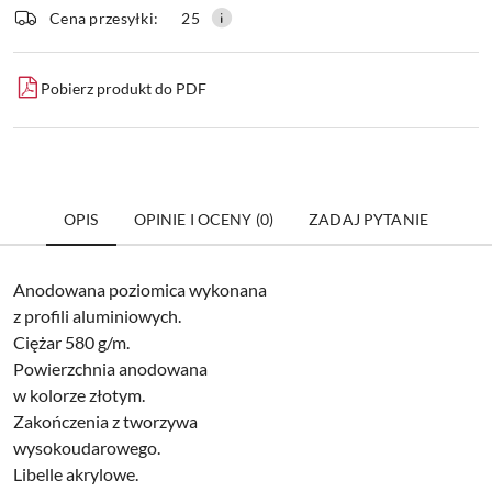
dostawa
Wyślij
Cena przesyłki:
25
Pobierz produkt do PDF
OPIS
OPINIE I OCENY (0)
ZADAJ PYTANIE
Anodowana poziomica wykonana
z profili aluminiowych.
Ciężar 580 g/m.
Powierzchnia anodowana
w kolorze złotym.
Zakończenia z tworzywa
wysokoudarowego.
Libelle akrylowe.