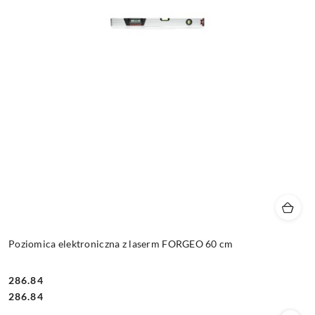
Poziomica elektroniczna z laserm FORGEO 60 cm
286.84
Cena:
Cena:
286.84