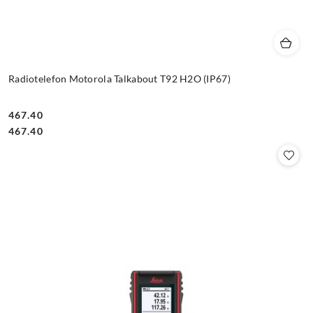
Radiotelefon Motorola Talkabout T92 H2O (IP67)
467.40
Cena:
Cena:
467.40