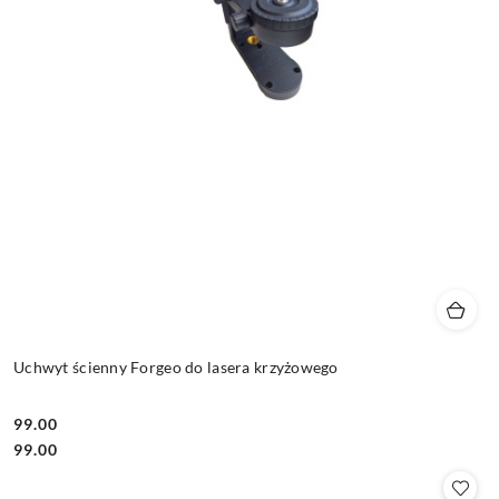
Uchwyt ścienny Forgeo do lasera krzyżowego
99.00
Cena:
Cena:
99.00