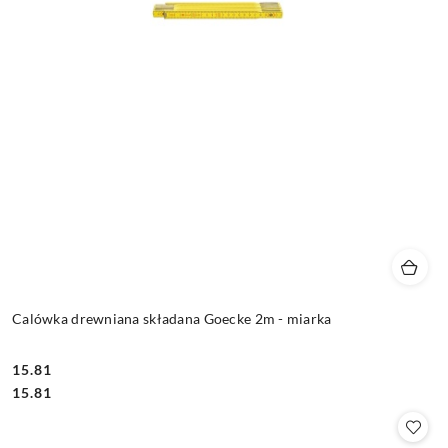
Calówka drewniana składana Goecke 2m - miarka
15.81
Cena:
Cena:
15.81