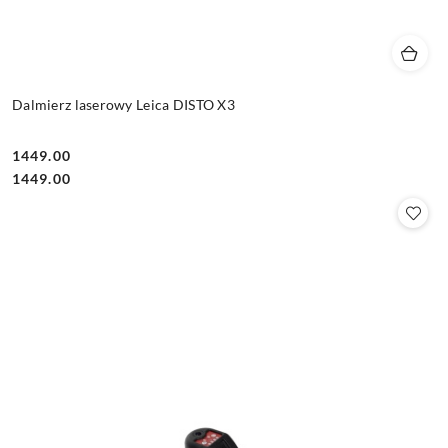
Dalmierz laserowy Leica DISTO X3
1449.00
Cena:
Cena:
1449.00