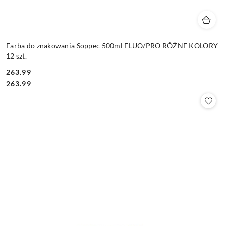
Farba do znakowania Soppec 500ml FLUO/PRO RÓŻNE KOLORY
12 szt.
263.99
Cena:
Cena:
263.99