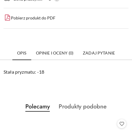
dostawa
Pobierz produkt do PDF
OPIS
OPINIE I OCENY (0)
ZADAJ PYTANIE
Stała pryzmatu: -18
Produkty
Produkty
Polecamy
Produkty podobne
Pomiń karuzelę produktów
o
o
statusie:
statusie: