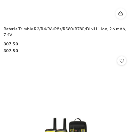
Bateria Trimble R2/R4/R6/R8s/R580/R780/DiNi Li-Ion, 2.6 mAh,
7.4V
307.50
Cena:
Cena:
307.50