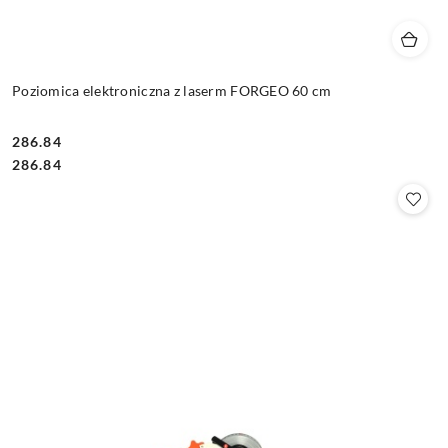
Poziomica elektroniczna z laserm FORGEO 60 cm
286.84
Cena:
Cena:
286.84