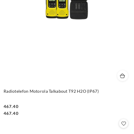
Radiotelefon Motorola Talkabout T92 H2O (IP67)
467.40
Cena:
Cena:
467.40