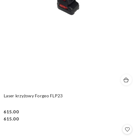
Laser krzyżowy Forgeo FLP23
615.00
Cena:
Cena:
615.00