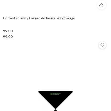
Uchwyt ścienny Forgeo do lasera krzyżowego
99.00
Cena:
Cena:
99.00