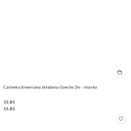
Calówka drewniana składana Goecke 2m - miarka
15.81
Cena:
Cena:
15.81