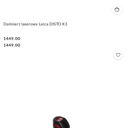
Dalmierz laserowy Leica DISTO X3
1449.00
Cena:
Cena:
1449.00