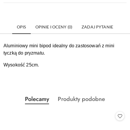
OPIS
OPINIE I OCENY (0)
ZADAJ PYTANIE
Aluminiowy mini bipod idealny do zastosowań z mini
tyczką do pryzmatu.
Wysokość 25cm.
Produkty
Produkty
Polecamy
Produkty podobne
Pomiń karuzelę produktów
o
o
statusie:
statusie: