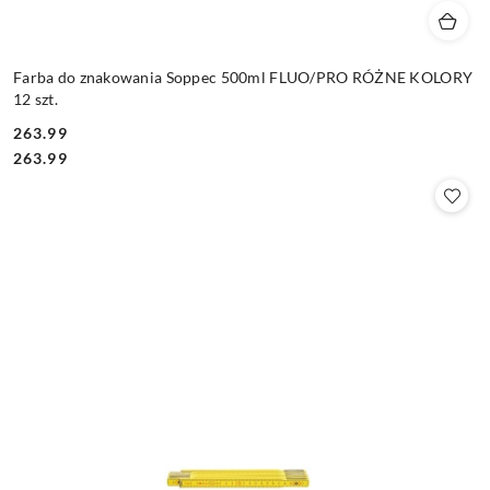
Farba do znakowania Soppec 500ml FLUO/PRO RÓŻNE KOLORY
12 szt.
263.99
Cena:
Cena:
263.99