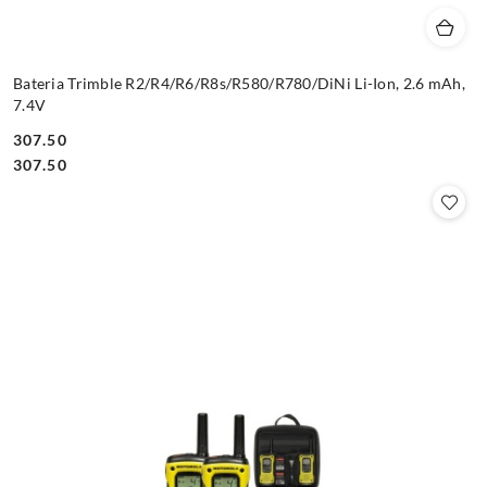
Bateria Trimble R2/R4/R6/R8s/R580/R780/DiNi Li-Ion, 2.6 mAh,
7.4V
307.50
Cena:
Cena:
307.50