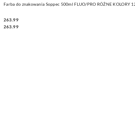
Farba do znakowania Soppec 500ml FLUO/PRO RÓŻNE KOLORY 12 
263.99
Cena:
Cena:
263.99