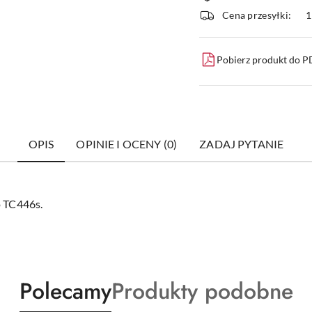
i
Cena przesyłki:
1
dostawa
Pobierz produkt do 
OPIS
OPINIE I OCENY (0)
ZADAJ PYTANIE
 TC446s.
Produkty
Produkty
Polecamy
Produkty podobne