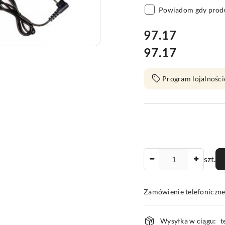
Powiadom gdy produ
cena:
97.17
97.17
Cena:
Program lojalności
Ilość
szt.
Zamówienie telefoniczn
Dostępność
Wysyłka w ciągu:
t