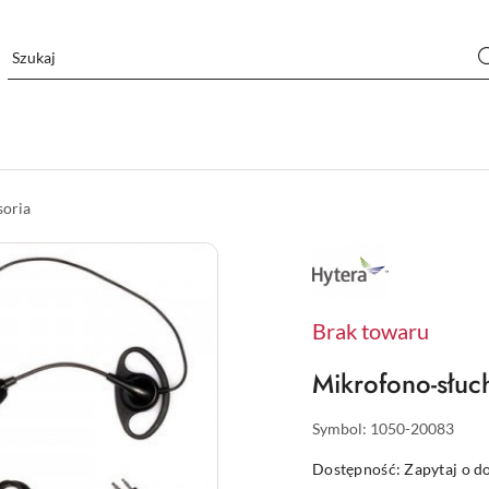
soria
NAZWA
PRODUCENTA:
HYT
Brak towaru
Mikrofono-słu
Symbol:
1050-20083
Dostępność:
Zapytaj o d