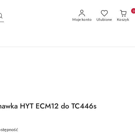
0
Moje konto
Ulubione
Koszyk
chawka HYT ECM12 do TC446s
ostępność