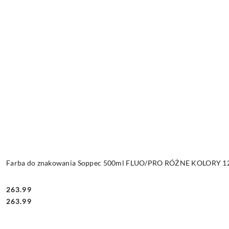
Farba do znakowania Soppec 500ml FLUO/PRO RÓŻNE KOLORY 12 
263.99
Cena:
Cena:
263.99