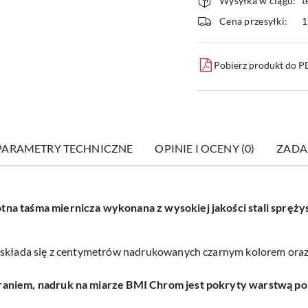
Wysyłka w ciągu:
t
i
Cena przesyłki:
1
dostawa
Pobierz produkt do 
PARAMETRY TECHNICZNE
OPINIE I OCENY (0)
ZADA
a taśma miernicza wykonana z wysokiej jakości stali sprężyst
ł składa się z centymetrów nadrukowanych czarnym kolorem or
raniem, nadruk na miarze BMI Chrom jest pokryty warstwą po