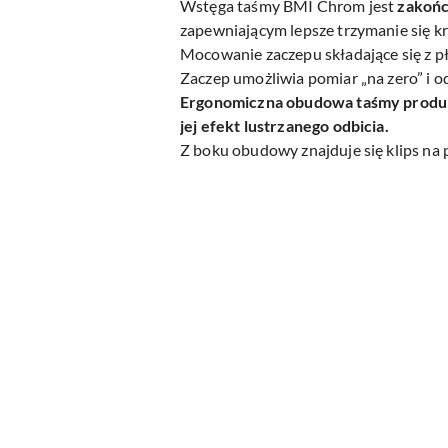
Wstęga taśmy BMI Chrom jest
zakoń
zapewniającym lepsze trzymanie się k
Mocowanie zaczepu składające się z p
Zaczep umożliwia pomiar „na zero” i o
Ergonomiczna obudowa taśmy produk
jej efekt lustrzanego odbicia.
Z boku obudowy znajduje się klips na 
Pomiń karuzelę produktów