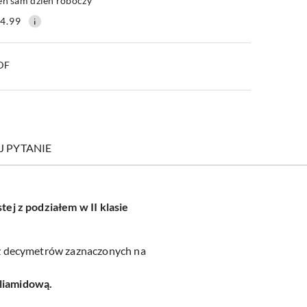
en sam dzień roboczy
4.99
PDF
J PYTANIE
ej z podziałem w II klasie
az decymetrów zaznaczonych na
liamidową.