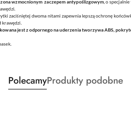
czona wzmocnionym zaczepem antypoślizgowym
, o specjalni
rawędzi.
łytki zaciśniętej dwoma nitami zapewnia lepszą ochronę końcówk
d krawędzi.
owana jest z odpornego na uderzenia tworzywa ABS, pokry
pasek.
Produkty
Produkty
Polecamy
Produkty podobne
o
o
statusie:
statusie: