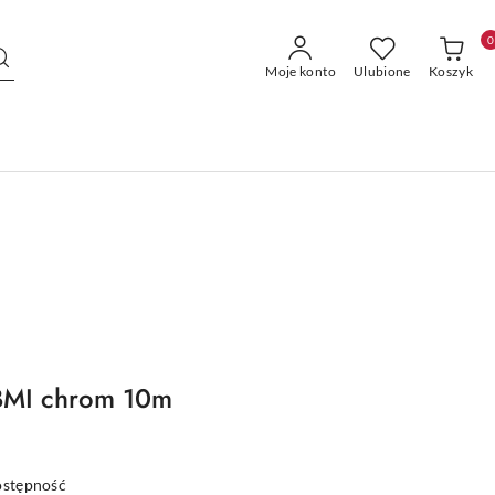
0
Moje konto
Ulubione
Koszyk
 BMI chrom 10m
ostępność