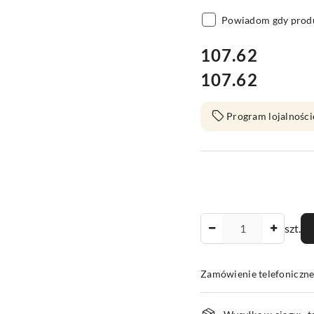
Powiadom gdy produ
cena:
107.62
107.62
Cena:
Program lojalności
Ilość
szt.
Zamówienie telefoniczn
Dostępność