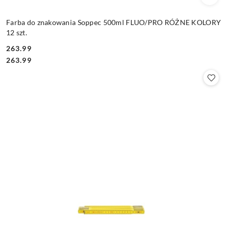
Farba do znakowania Soppec 500ml FLUO/PRO RÓŻNE KOLORY
12 szt.
263.99
Cena:
Cena:
263.99