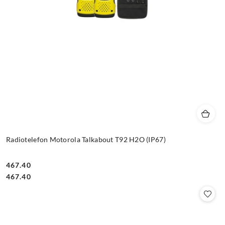
Radiotelefon Motorola Talkabout T92 H2O (IP67)
467.40
Cena:
Cena:
467.40