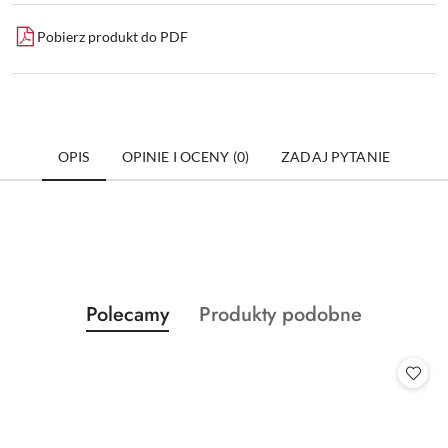
Pobierz produkt do PDF
OPIS
OPINIE I OCENY (0)
ZADAJ PYTANIE
Produkty
Produkty
Polecamy
Produkty podobne
Pomiń karuzelę produktów
o
o
statusie:
statusie: