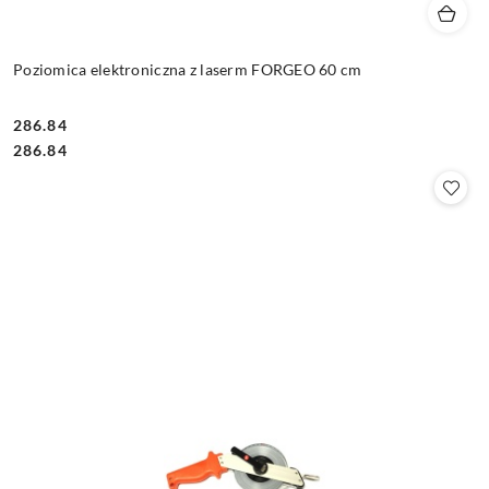
Poziomica elektroniczna z laserm FORGEO 60 cm
286.84
Cena:
Cena:
286.84