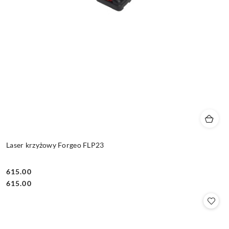
Laser krzyżowy Forgeo FLP23
615.00
Cena:
Cena:
615.00