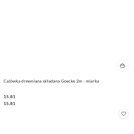
Calówka drewniana składana Goecke 2m - miarka
15.81
Cena:
Cena:
15.81