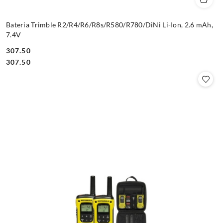
Bateria Trimble R2/R4/R6/R8s/R580/R780/DiNi Li-Ion, 2.6 mAh,
7.4V
307.50
Cena:
Cena:
307.50