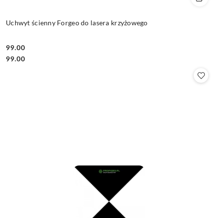
Uchwyt ścienny Forgeo do lasera krzyżowego
99.00
Cena:
Cena:
99.00