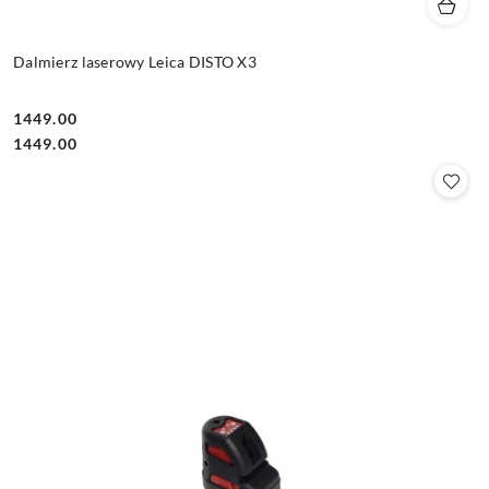
Dalmierz laserowy Leica DISTO X3
1449.00
Cena:
Cena:
1449.00