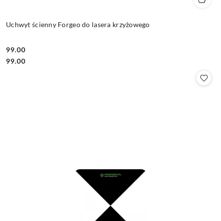
Uchwyt ścienny Forgeo do lasera krzyżowego
99.00
Cena:
Cena:
99.00