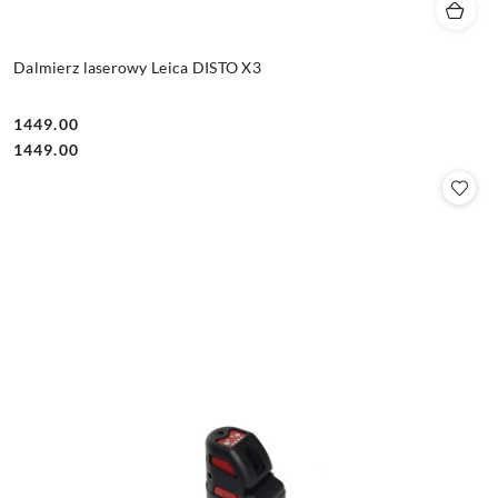
Dalmierz laserowy Leica DISTO X3
1449.00
Cena:
Cena:
1449.00