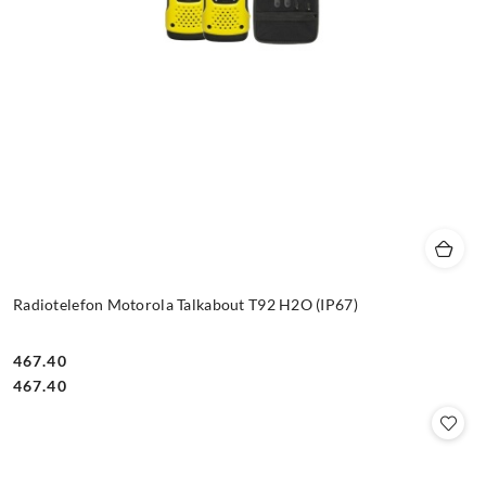
Radiotelefon Motorola Talkabout T92 H2O (IP67)
467.40
Cena:
Cena:
467.40