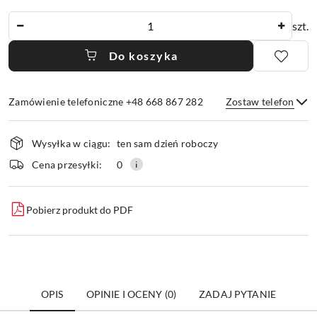
Ilość
szt.
Do koszyka
Zamówienie telefoniczne +48 668 867 282
Zostaw telefon
Dostępność
Wysyłka w ciągu:
ten sam dzień roboczy
i
dostawa
Wyślij
Cena przesyłki:
0
Pobierz produkt do PDF
OPIS
OPINIE I OCENY (0)
ZADAJ PYTANIE