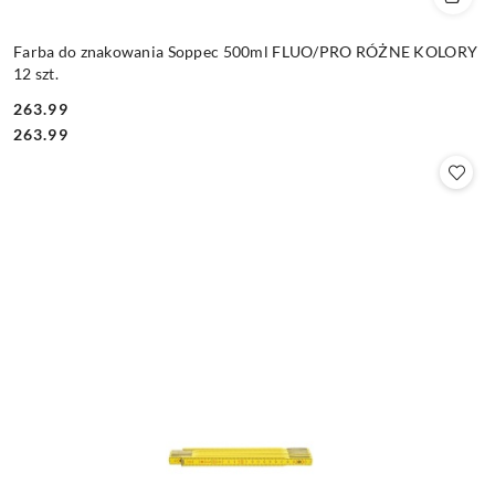
Farba do znakowania Soppec 500ml FLUO/PRO RÓŻNE KOLORY
12 szt.
263.99
Cena:
Cena:
263.99