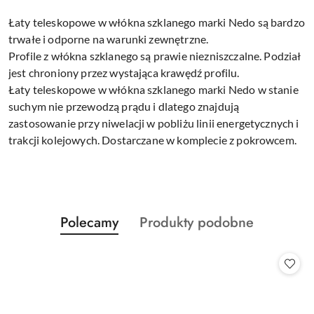
Łaty teleskopowe w włókna szklanego marki Nedo są bardzo
trwałe i odporne na warunki zewnętrzne.
Profile z włókna szklanego są prawie niezniszczalne. Podział
jest chroniony przez wystająca krawędź profilu.
Łaty teleskopowe w włókna szklanego marki Nedo w stanie
suchym nie przewodzą prądu i dlatego znajdują
zastosowanie przy niwelacji w pobliżu linii energetycznych i
trakcji kolejowych. Dostarczane w komplecie z pokrowcem.
Produkty
Produkty
Polecamy
Produkty podobne
Pomiń karuzelę produktów
o
o
statusie:
statusie: