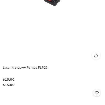
Laser krzyżowy Forgeo FLP23
615.00
Cena:
Cena:
615.00