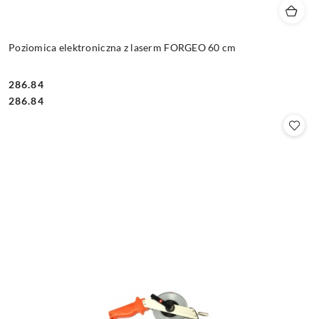
Poziomica elektroniczna z laserm FORGEO 60 cm
286.84
Cena:
Cena:
286.84