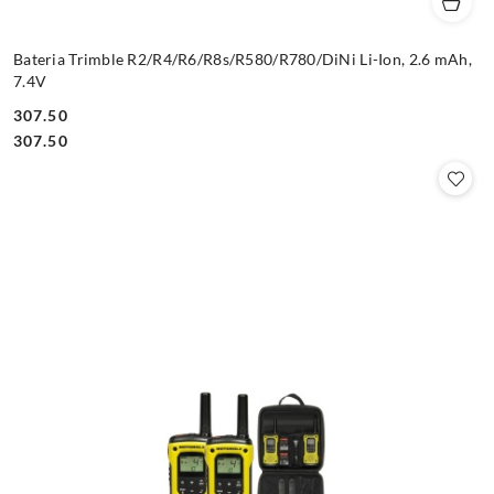
Bateria Trimble R2/R4/R6/R8s/R580/R780/DiNi Li-Ion, 2.6 mAh,
7.4V
307.50
Cena:
Cena:
307.50