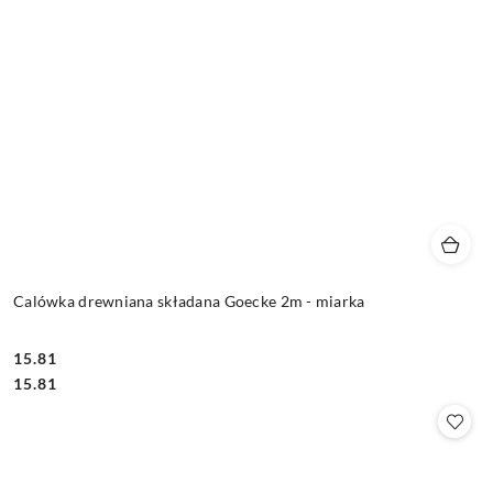
Calówka drewniana składana Goecke 2m - miarka
15.81
Cena:
Cena:
15.81