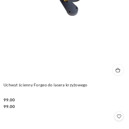
Uchwyt ścienny Forgeo do lasera krzyżowego
99.00
Cena:
Cena:
99.00