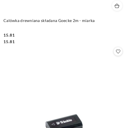
Calówka drewniana składana Goecke 2m - miarka
15.81
Cena:
Cena:
15.81