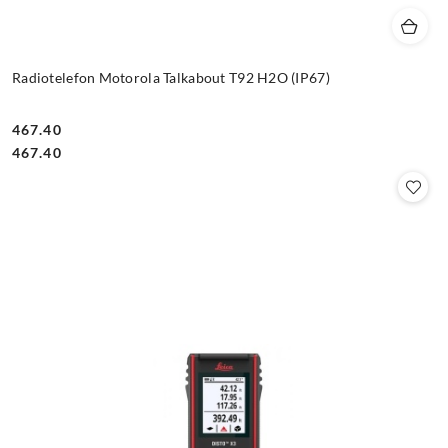
Radiotelefon Motorola Talkabout T92 H2O (IP67)
467.40
Cena:
Cena:
467.40