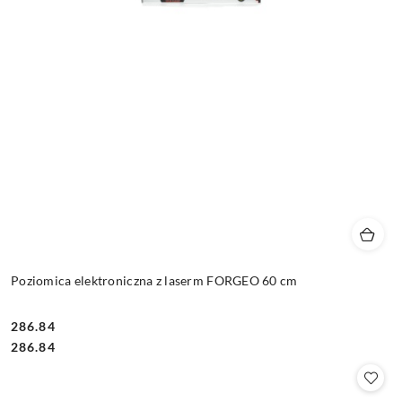
Poziomica elektroniczna z laserm FORGEO 60 cm
286.84
Cena:
Cena:
286.84