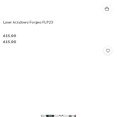
Laser krzyżowy Forgeo FLP23
615.00
Cena:
Cena:
615.00