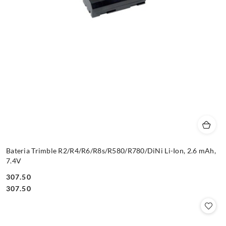
Bateria Trimble R2/R4/R6/R8s/R580/R780/DiNi Li-Ion, 2.6 mAh,
7.4V
307.50
Cena:
Cena:
307.50