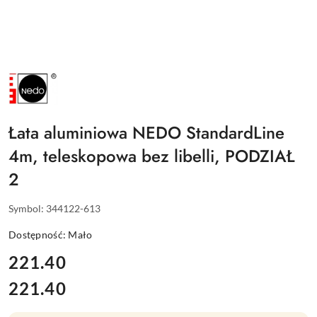
NAZWA
PRODUCENTA:
NEDO
Łata aluminiowa NEDO StandardLine
4m, teleskopowa bez libelli, PODZIAŁ
2
Symbol:
344122-613
Dostępność:
Mało
cena:
221.40
221.40
Cena: