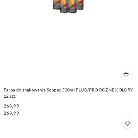
Farba do znakowania Soppec 500ml FLUO/PRO RÓŻNE KOLORY
12 szt.
263.99
Cena:
Cena:
263.99