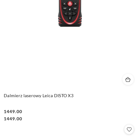
Dalmierz laserowy Leica DISTO X3
1449.00
Cena:
Cena:
1449.00