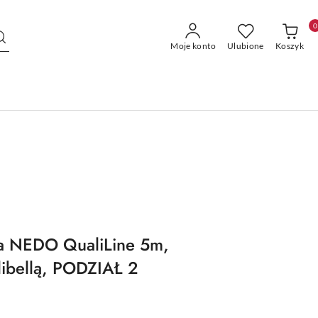
0
Moje konto
Ulubione
Koszyk
wa NEDO QualiLine 5m,
libellą, PODZIAŁ 2