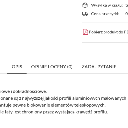
Dostępność
Wysyłka w ciągu:
t
i
Cena przesyłki:
dostawa
Pobierz produkt do 
OPIS
OPINIE I OCENY (0)
ZADAJ PYTANIE
iowe i dokładnościowe.
nane są z najwyższej jakości profili aluminiowych malowanych 
antuje pewne blokowanie elementów teleskopowych.
ie łaty jest chroniony przez wystającą krawędź profilu.