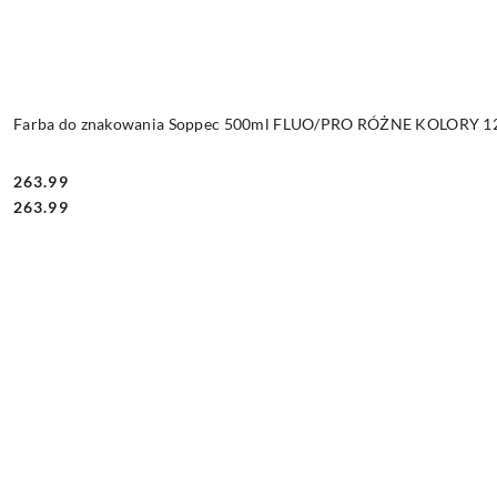
Farba do znakowania Soppec 500ml FLUO/PRO RÓŻNE KOLORY 12 
263.99
Cena:
Cena:
263.99