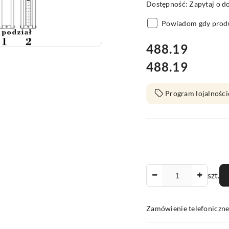
Dostępność:
Zapytaj o d
Powiadom gdy produ
cena:
488.19
488.19
Cena:
Program lojalności
Ilość
szt.
Zamówienie telefoniczn