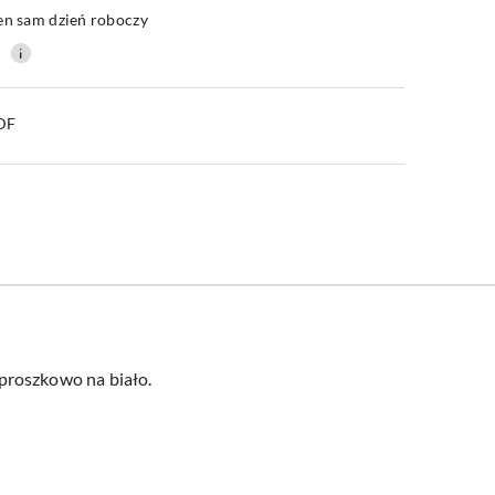
en sam dzień roboczy
0
PDF
proszkowo na biało.