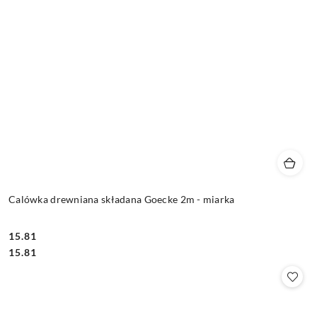
Calówka drewniana składana Goecke 2m - miarka
15.81
Cena:
Cena:
15.81