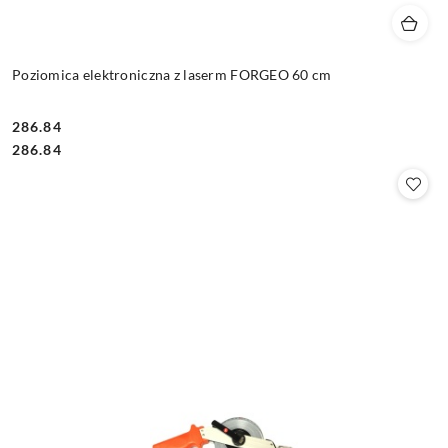
Poziomica elektroniczna z laserm FORGEO 60 cm
286.84
Cena:
Cena:
286.84