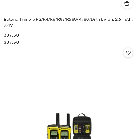
Bateria Trimble R2/R4/R6/R8s/R580/R780/DiNi Li-Ion, 2.6 mAh,
7.4V
307.50
Cena:
Cena:
307.50