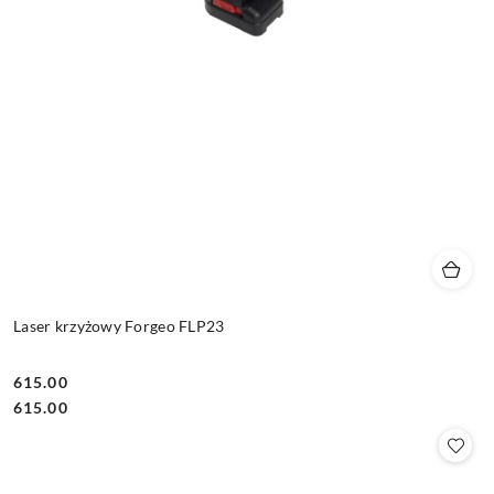
Laser krzyżowy Forgeo FLP23
615.00
Cena:
Cena:
615.00