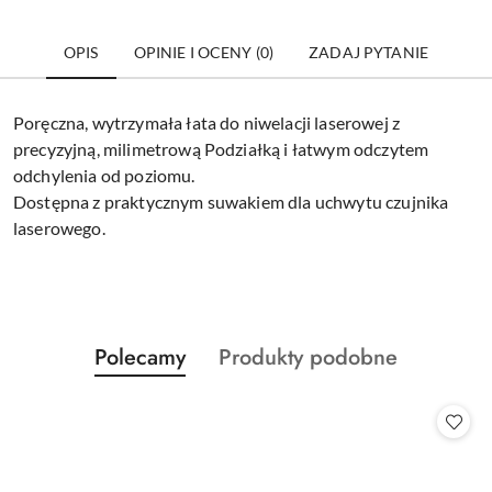
OPIS
OPINIE I OCENY (0)
ZADAJ PYTANIE
Poręczna, wytrzymała łata do niwelacji laserowej z
precyzyjną, milimetrową Podziałką i łatwym odczytem
odchylenia od poziomu.
Dostępna z praktycznym suwakiem dla uchwytu czujnika
laserowego.
Produkty
Produkty
Polecamy
Produkty podobne
Pomiń karuzelę produktów
o
o
statusie:
statusie: