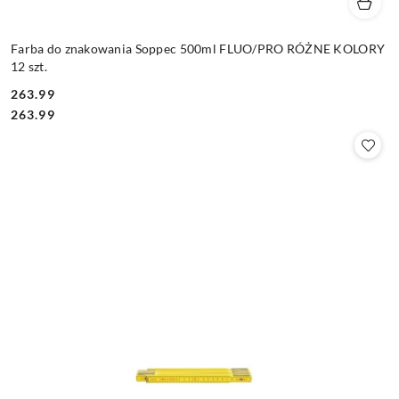
Farba do znakowania Soppec 500ml FLUO/PRO RÓŻNE KOLORY
12 szt.
263.99
Cena:
Cena:
263.99