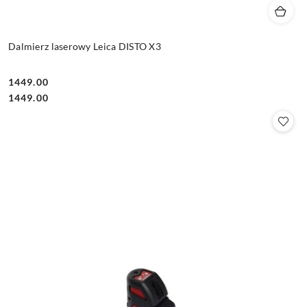
Dalmierz laserowy Leica DISTO X3
1449.00
Cena:
Cena:
1449.00