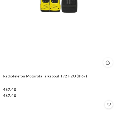
Radiotelefon Motorola Talkabout T92 H2O (IP67)
467.40
Cena:
Cena:
467.40