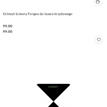
Uchwyt ścienny Forgeo do lasera krzyżowego
99.00
Cena:
Cena:
99.00