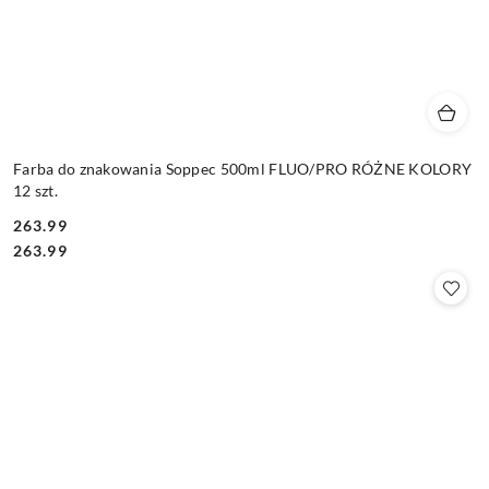
Farba do znakowania Soppec 500ml FLUO/PRO RÓŻNE KOLORY
12 szt.
263.99
Cena:
Cena:
263.99