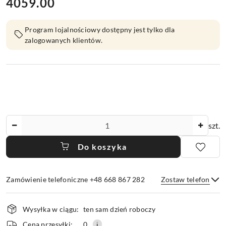
4059.00
Cena:
Program lojalnościowy dostępny jest tylko dla
zalogowanych klientów.
Ilość
szt.
Do koszyka
Zamówienie telefoniczne +48 668 867 282
Zostaw telefon
Dostępność
Wysyłka w ciągu:
ten sam dzień roboczy
i
Wyślij
Cena przesyłki:
0