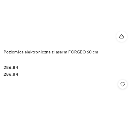
Poziomica elektroniczna z laserm FORGEO 60 cm
286.84
Cena:
Cena:
286.84