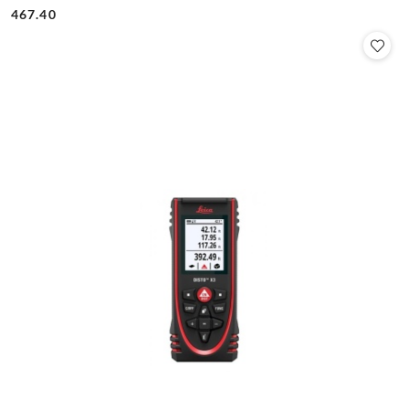
Cena:
Cena:
467.40