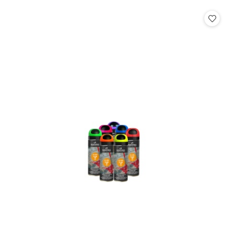
o
o
statusie:
statusie: