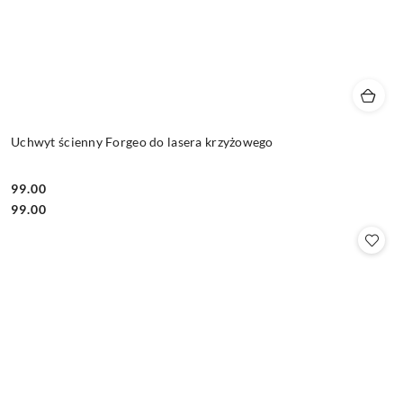
Uchwyt ścienny Forgeo do lasera krzyżowego
99.00
Cena:
Cena:
99.00