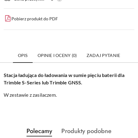
dostawa
Pobierz produkt do PDF
OPIS
OPINIE I OCENY (0)
ZADAJ PYTANIE
Stacja ładująca do ładowania w sumie pięciu baterii dla
Trimble S-Series lub Trimble GNSS.
W zestawie z zasilaczem.
Produkty
Produkty
Polecamy
Produkty podobne
Pomiń karuzelę produktów