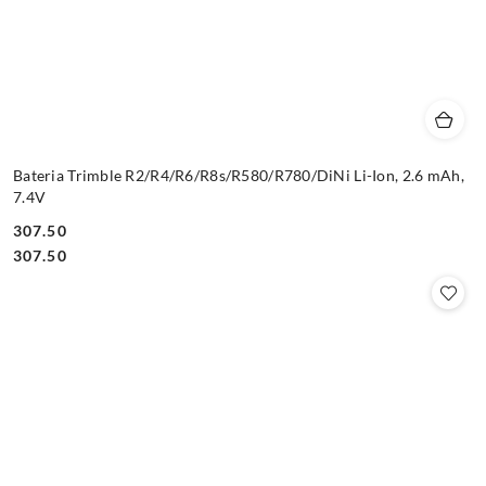
Bateria Trimble R2/R4/R6/R8s/R580/R780/DiNi Li-Ion, 2.6 mAh,
7.4V
307.50
Cena:
Cena:
307.50