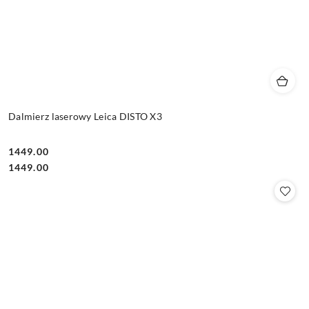
Dalmierz laserowy Leica DISTO X3
1449.00
Cena:
Cena:
1449.00