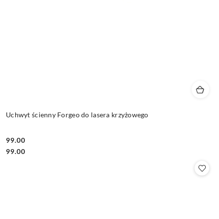
Uchwyt ścienny Forgeo do lasera krzyżowego
99.00
Cena:
Cena:
99.00