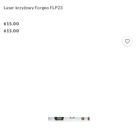
Laser krzyżowy Forgeo FLP23
615.00
Cena:
Cena:
615.00