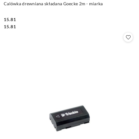
Calówka drewniana składana Goecke 2m - miarka
15.81
Cena:
Cena:
15.81