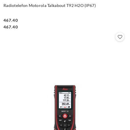
Radiotelefon Motorola Talkabout T92 H2O (IP67)
467.40
Cena:
Cena:
467.40