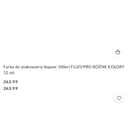
Farba do znakowania Soppec 500ml FLUO/PRO RÓŻNE KOLORY
12 szt.
263.99
Cena:
Cena:
263.99