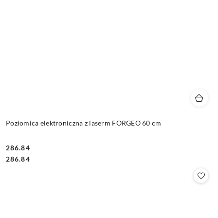
Poziomica elektroniczna z laserm FORGEO 60 cm
286.84
Cena:
Cena:
286.84