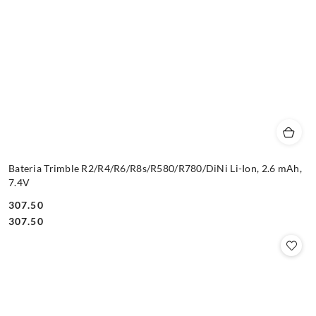
Bateria Trimble R2/R4/R6/R8s/R580/R780/DiNi Li-Ion, 2.6 mAh,
7.4V
307.50
Cena:
Cena:
307.50