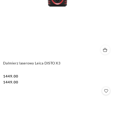
Dalmierz laserowy Leica DISTO X3
1449.00
Cena:
Cena:
1449.00