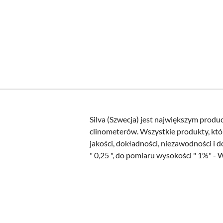
Silva (Szwecja) jest największym pro
clinometerów. Wszystkie produkty, kt
jakości, dokładności, niezawodności i
" 0,25 ", do pomiaru wysokości " 1%" - 
Pomiń karuzelę produktów