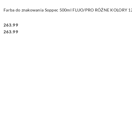
Farba do znakowania Soppec 500ml FLUO/PRO RÓŻNE KOLORY 12 
263.99
Cena:
Cena:
263.99