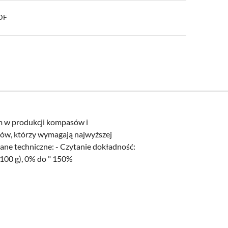
PDF
m w produkcji kompasów i
ków, którzy wymagają najwyższej
ane techniczne: - Czytanie dokładność:
" 100 g), 0% do " 150%