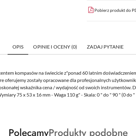
Pobierz produkt do 
OPIS
OPINIE I OCENY (0)
ZADAJ PYTANIE
ducentem kompasów na świecicie z"ponad 60 latnim doświadczenie
óre oferujemy zostały opracowane dla profesjonalnych użytkowni
 doskonałej wskaźnika cena / wydajność od swoich instrumentów. D
Wymiary 75 x 53 x 16 mm - Waga 110 g" - Skala: 0 " do " 90 " (0 do 
Produkty
Produkty
Polecamy
Produkty podobne