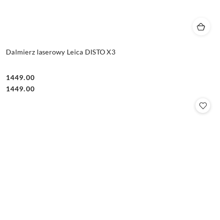
Dalmierz laserowy Leica DISTO X3
1449.00
Cena:
Cena:
1449.00