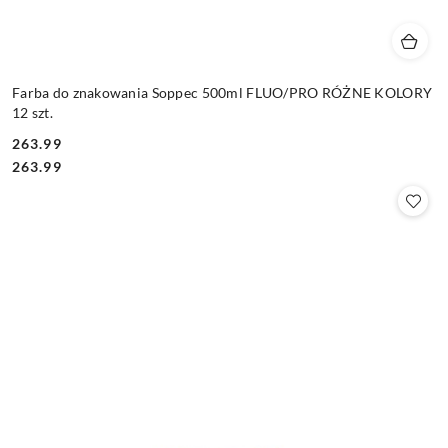
Farba do znakowania Soppec 500ml FLUO/PRO RÓŻNE KOLORY
12 szt.
263.99
Cena:
Cena:
263.99