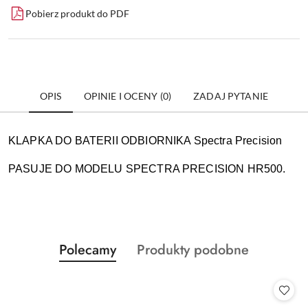
Pobierz produkt do PDF
OPIS
OPINIE I OCENY (0)
ZADAJ PYTANIE
KLAPKA DO BATERII ODBIORNIKA Spectra Precision
PASUJE DO MODELU SPECTRA PRECISION HR500.
Produkty
Produkty
Polecamy
Produkty podobne
Pomiń karuzelę produktów
o
o
statusie:
statusie: