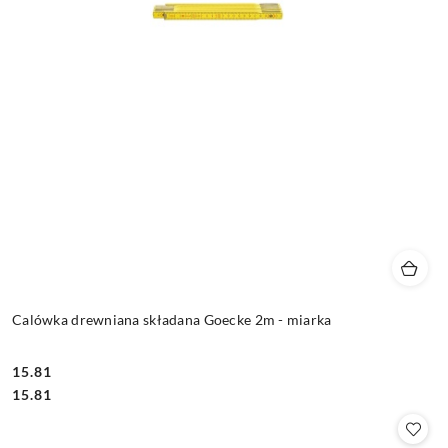
Calówka drewniana składana Goecke 2m - miarka
15.81
Cena:
Cena:
15.81