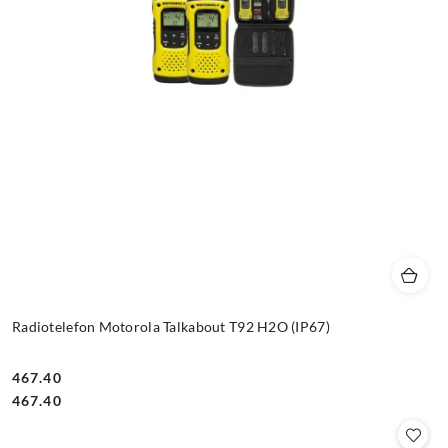
Radiotelefon Motorola Talkabout T92 H2O (IP67)
467.40
Cena:
Cena:
467.40