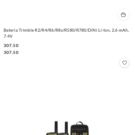
Bateria Trimble R2/R4/R6/R8s/R580/R780/DiNi Li-Ion, 2.6 mAh,
7.4V
307.50
Cena:
Cena:
307.50