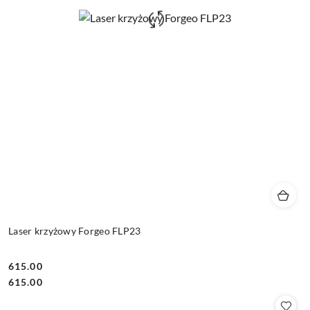
Laser krzyżowy Forgeo FLP23
615.00
Cena:
Cena:
615.00