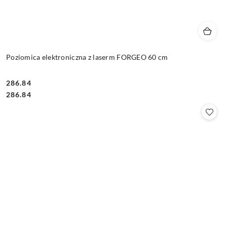
Poziomica elektroniczna z laserm FORGEO 60 cm
286.84
Cena:
Cena:
286.84