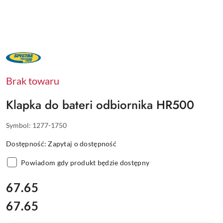
NAZWA
PRODUCENTA:
SPECTRA
PRECISION
Brak towaru
Klapka do bateri odbiornika HR500
Symbol:
1277-1750
Dostępność:
Zapytaj o dostępność
Powiadom gdy produkt będzie dostępny
cena:
67.65
67.65
Cena: