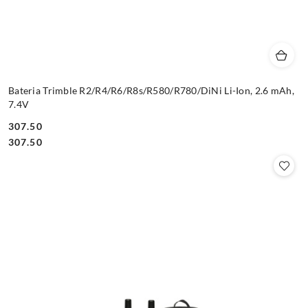
Bateria Trimble R2/R4/R6/R8s/R580/R780/DiNi Li-Ion, 2.6 mAh,
7.4V
307.50
Cena:
Cena:
307.50