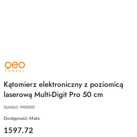
NAZWA
PRODUCENTA:
GEO
FENNEL
Kątomierz elektroniczny z poziomicą
laserową Multi-Digit Pro 50 cm
Symbol:
440060
Dostępność:
Mało
cena:
1597.72