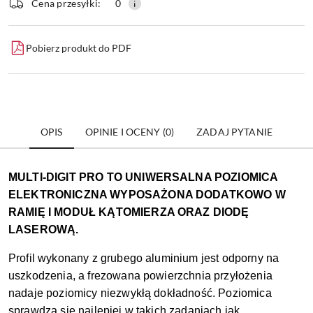
dostawa
Wyślij
Cena przesyłki:
0
Pobierz produkt do PDF
OPIS
OPINIE I OCENY (0)
ZADAJ PYTANIE
MULTI-DIGIT PRO TO UNIWERSALNA POZIOMICA
ELEKTRONICZNA WYPOSAŻONA DODATKOWO W
RAMIĘ I MODUŁ KĄTOMIERZA ORAZ DIODĘ
LASEROWĄ.
Profil wykonany z grubego aluminium jest odporny na
uszkodzenia, a frezowana powierzchnia przyłożenia
nadaje poziomicy niezwykłą dokładność. Poziomica
sprawdza się najlepiej w takich zadaniach jak