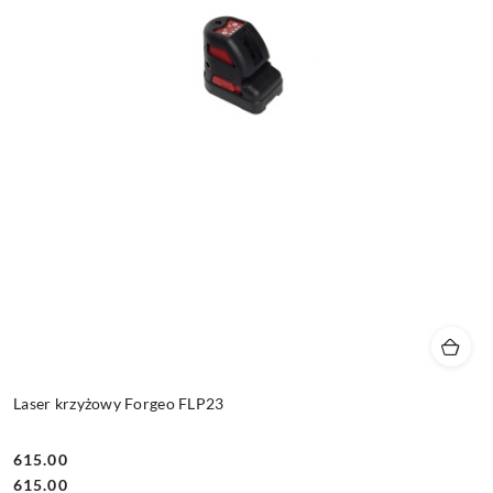
Laser krzyżowy Forgeo FLP23
615.00
Cena:
Cena:
615.00