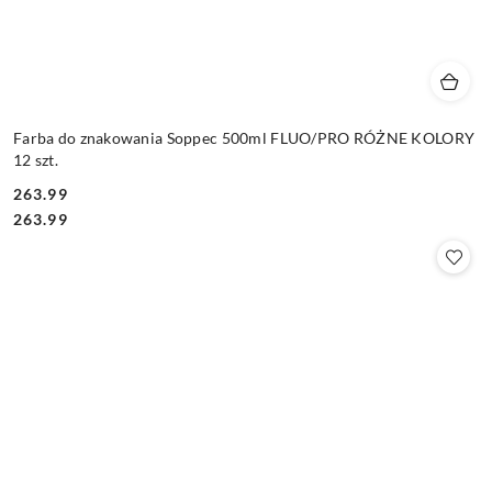
Farba do znakowania Soppec 500ml FLUO/PRO RÓŻNE KOLORY
12 szt.
263.99
Cena:
Cena:
263.99