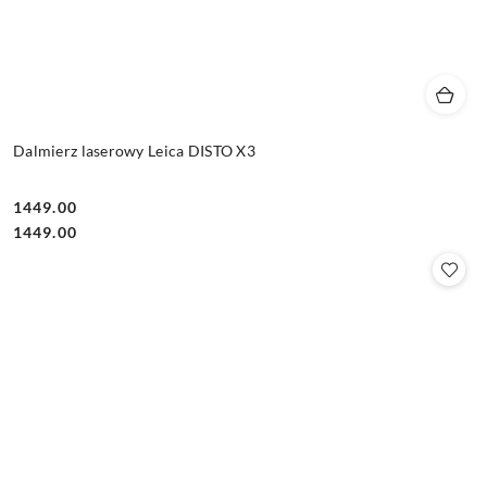
Dalmierz laserowy Leica DISTO X3
1449.00
Cena:
Cena:
1449.00