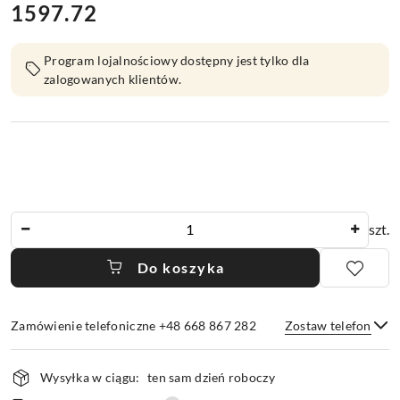
1597.72
Cena:
Program lojalnościowy dostępny jest tylko dla
zalogowanych klientów.
Ilość
szt.
Do koszyka
Zamówienie telefoniczne +48 668 867 282
Zostaw telefon
Dostępność
Wysyłka w ciągu:
ten sam dzień roboczy
i