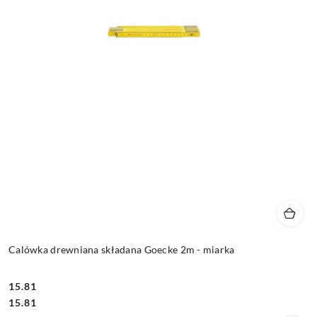
Calówka drewniana składana Goecke 2m - miarka
15.81
Cena:
Cena:
15.81