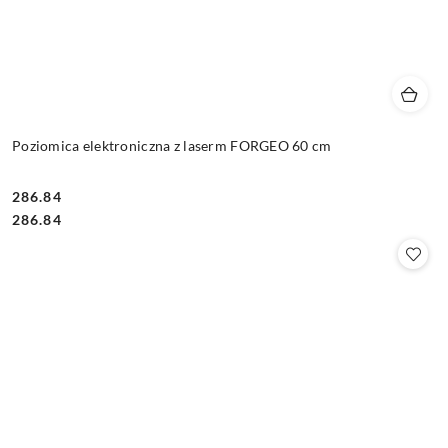
Poziomica elektroniczna z laserm FORGEO 60 cm
286.84
Cena:
Cena:
286.84