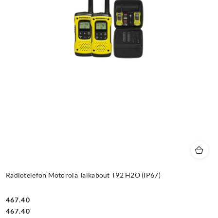
Radiotelefon Motorola Talkabout T92 H2O (IP67)
467.40
Cena:
Cena:
467.40