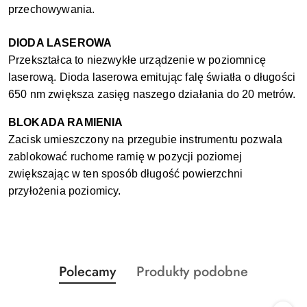
przechowywania.
DIODA LASEROWA
Przekształca to niezwykłe urządzenie w poziomnicę
laserową. Dioda laserowa emitując falę światła o długości
650 nm zwiększa zasięg naszego działania do 20 metrów.
BLOKADA RAMIENIA
Zacisk umieszczony na przegubie instrumentu pozwala
zablokować ruchome ramię w pozycji poziomej
zwiększając w ten sposób długość powierzchni
przyłożenia poziomicy.
Produkty
Produkty
Polecamy
Produkty podobne
Pomiń karuzelę produktów
o
o
statusie:
statusie: