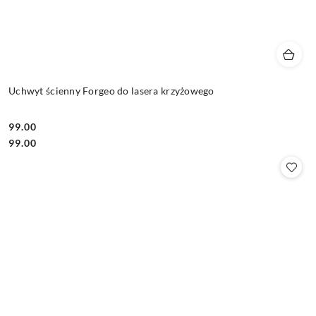
Uchwyt ścienny Forgeo do lasera krzyżowego
99.00
Cena:
Cena:
99.00