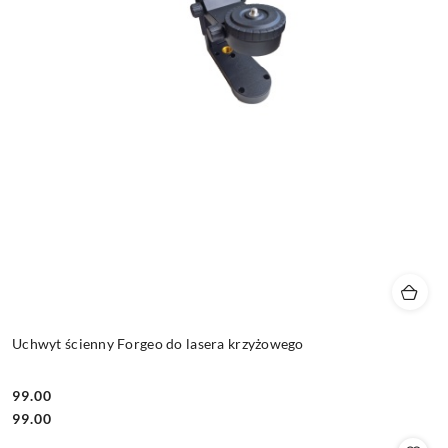
Uchwyt ścienny Forgeo do lasera krzyżowego
99.00
Cena:
Cena:
99.00