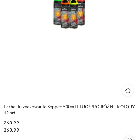
Farba do znakowania Soppec 500ml FLUO/PRO RÓŻNE KOLORY
12 szt.
263.99
Cena:
Cena:
263.99