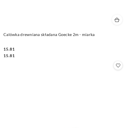
Calówka drewniana składana Goecke 2m - miarka
15.81
Cena:
Cena:
15.81