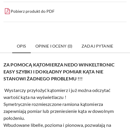
Pobierz produkt do PDF
OPIS
OPINIE I OCENY (0)
ZADAJ PYTANIE
ZA POMOCĄ KĄTOMIERZA NEDO WINKELTRONIC
EASY SZYBKI I DOKŁADNY POMIAR KĄTA NIE
STANOWI ŻADNEGO PROBLEMU !!!
Wystarczy przyłożyć kątomierz i już można odczytać
wartość kąta na wyświetlaczu !
Symetrycznie rozmieszczone ramiona kątomierza
zapewniają pomiar lub przeniesienie kąta w dowolnym
położeniu.
Wbudowane libelle, pozioma i pionowa, pozwalają na