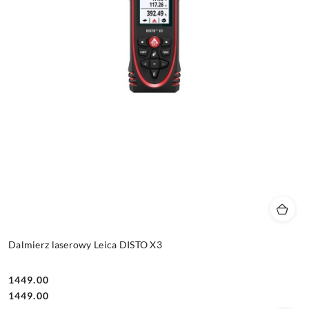
Dalmierz laserowy Leica DISTO X3
1449.00
Cena:
Cena:
1449.00