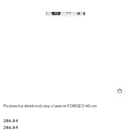
Poziomica elektroniczna z laserm FORGEO 60 cm
286.84
Cena:
Cena:
286.84