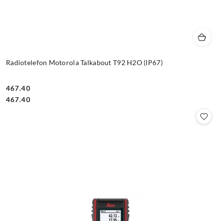
Radiotelefon Motorola Talkabout T92 H2O (IP67)
467.40
Cena:
Cena:
467.40