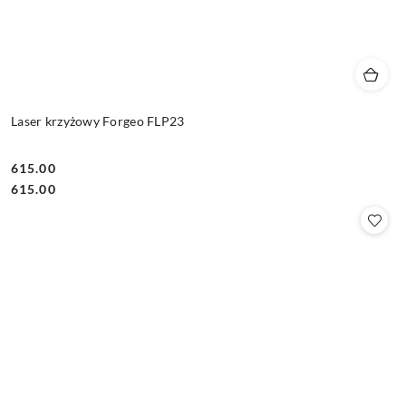
Laser krzyżowy Forgeo FLP23
615.00
Cena:
Cena:
615.00