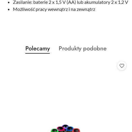
Zasilanie: baterie 2 x 1,5 V (AA) lub akumulatory 2 x 1,2 V
Możliwość pracy wewnątrz i na zewnątrz
Produkty
Produkty
Polecamy
Produkty podobne
Pomiń karuzelę produktów
o
o
statusie:
statusie: