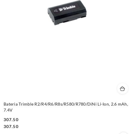
Bateria Trimble R2/R4/R6/R8s/R580/R780/DiNi Li-Ion, 2.6 mAh,
7.4V
307.50
Cena:
Cena:
307.50