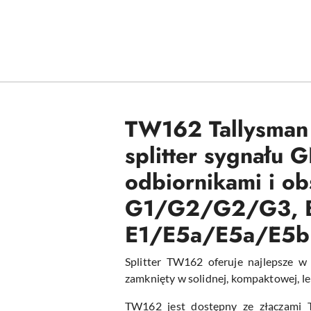
TW162
Tallysman
splitter sygnału 
odbiornikami i 
G1/G2/G2/G3, Be
E1/E5a/E5a/E5b 
Splitter TW162 oferuje
najlepsze w
zamknięty w solidnej, kompaktowej, l
TW162 jest dostępny ze złączami 