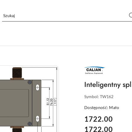
NAZWA
PRODUCENTA:
CALIAN
Inteligentny spl
Symbol:
TW162
Dostępność:
Mało
cena:
1722.00
1722.00
Cena: