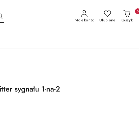
0
Moje konto
Ulubione
Koszyk
itter sygnału 1-na-2