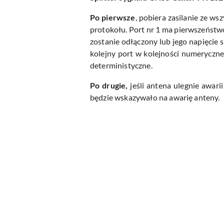
Po pierwsze
, pobiera zasilanie ze w
protokołu. Port nr 1 ma pierwszeństwo,
zostanie odłączony lub jego napięcie
kolejny port w kolejności numerycznej
deterministyczne.
Po drugie,
jeśli antena ulegnie awar
będzie wskazywało na awarię anteny.
Pomiń karuzelę produktów