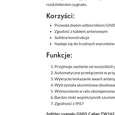
rozdzieleniem sygnału.
Korzyści:
Pozwala dwóm odbiornikom GNSS k
Zgodość z kablem antenowym
Solidna konstrukcja
Nadaje się do trudnych warunków
Funkcje:
Przyjmuje zasilanie od wszystkic
Automatyczne przełączenie w przy
Wykrycie/wskazanie awarii anten
Wytrzymała aluminiowa obudowa 
Wzmocnienie w celu skompensowa
Bardzo niski współczynnik szumó
Zgodność z IP67
Splitter sygnału GNSS Calian TW162