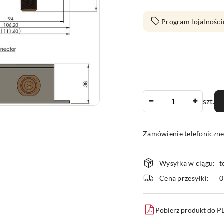
Program lojalności
Ilość
szt.
Zamówienie telefoniczn
Dostępność
Wysyłka w ciągu:
t
i
Cena przesyłki:
dostawa
Pobierz produkt do 