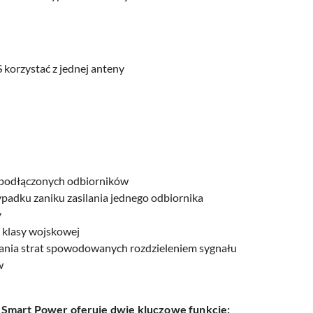
orzystać z jednej anteny
h podłączonych odbiorników
padku zaniku zasilania jednego odbiornika
y
klasy wojskowej
nia strat spowodowanych rozdzieleniem sygnału
w
 Smart Power oferuje dwie kluczowe funkcje: