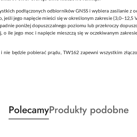
szystkich podłączonych odbiorników GNSS i wybiera zasilanie z o
 jeśli jego napięcie mieści się w określonym zakresie (3,0–12,5 V
 spadnie poniżej dopuszczalnego poziomu lub przekroczy dopusz
, o ile jego moc i napięcie mieszczą się w oczekiwanym zakresi
ii i nie będzie pobierać prądu, TW162 zapewni wszystkim złącz
Produkty
Produkty
Polecamy
Produkty podobne
o
o
statusie:
statusie: