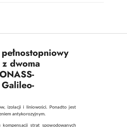
, pełnostopniowy
nę z dwoma
GLONASS-
alileo-
izolacji i liniowości.
Ponadto jest
zeniem antykorozyjnym.
u kompensacji strat spowodowanych