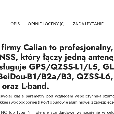
OPIS
OPINIE I OCENY (0)
ZADAJ PYTANIE
 firmy Calian to profesjonalny
GNSS, który łączy jedną ante
obsługuje GPS/QZSS-L1/L5, 
iDou-B1/B2a/B3, QZSS-L6, G
oraz L-band.
 swojej klasie parametry pod względem współczynnika szumów, 
ekkiej i wodoodpornej (IP67) obudowie aluminiowej z zabezpiec
TNC lub typu N i oferuje standardowe
wzmocnienie w cel