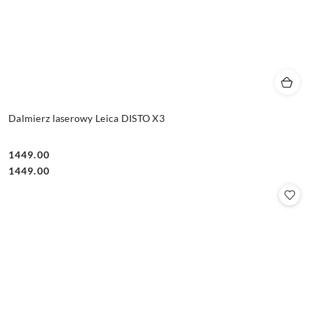
Dalmierz laserowy Leica DISTO X3
1449.00
Cena:
Cena:
1449.00