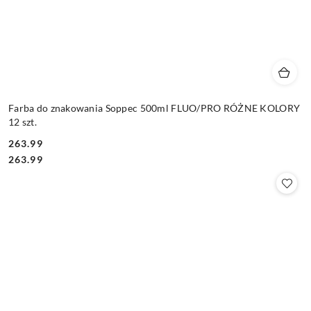
Farba do znakowania Soppec 500ml FLUO/PRO RÓŻNE KOLORY
12 szt.
263.99
Cena:
Cena:
263.99