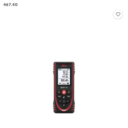
Cena:
Cena:
467.40