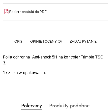
Pobierz produkt do PDF
OPIS
OPINIE I OCENY (0)
ZADAJ PYTANIE
Folia ochronna Anti-shock 5H na kontroler Trimble TSC
3.
1 sztuka w opakowaniu.
Produkty
Produkty
Polecamy
Produkty podobne
Pomiń karuzelę produktów