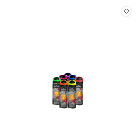
o
o
statusie:
statusie: