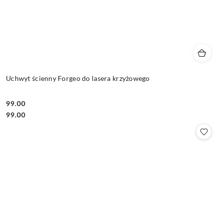
Uchwyt ścienny Forgeo do lasera krzyżowego
99.00
Cena:
Cena:
99.00