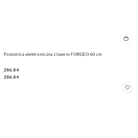
Poziomica elektroniczna z laserm FORGEO 60 cm
286.84
Cena:
Cena:
286.84