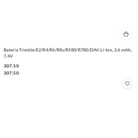
Bateria Trimble R2/R4/R6/R8s/R580/R780/DiNi Li-Ion, 2.6 mAh,
7.4V
307.50
Cena:
Cena:
307.50