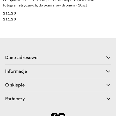
fotogrametrycznych, do pomiarów dronem - 10szt
211.20
Cena:
Cena:
211.20
Dane adresowe
Informacje
O sklepie
Partnerzy