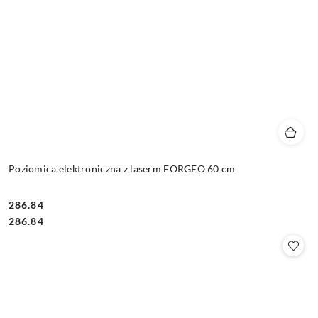
Poziomica elektroniczna z laserm FORGEO 60 cm
286.84
Cena:
Cena:
286.84