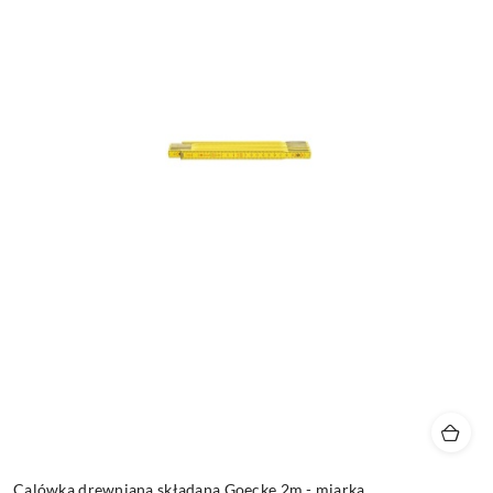
Calówka drewniana składana Goecke 2m - miarka