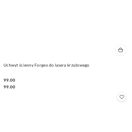
Uchwyt ścienny Forgeo do lasera krzyżowego
99.00
Cena:
Cena:
99.00