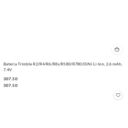
Bateria Trimble R2/R4/R6/R8s/R580/R780/DiNi Li-Ion, 2.6 mAh,
7.4V
307.50
Cena:
Cena:
307.50