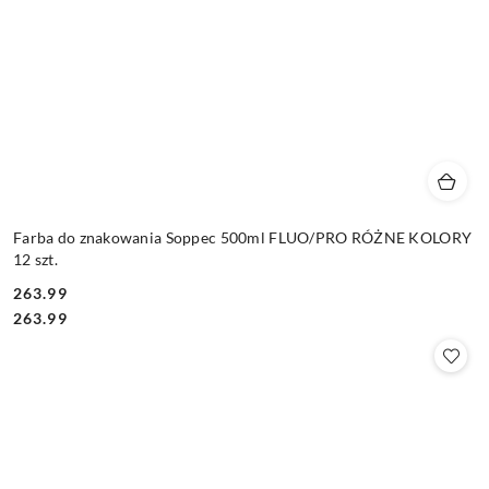
Farba do znakowania Soppec 500ml FLUO/PRO RÓŻNE KOLORY
12 szt.
263.99
Cena:
Cena:
263.99