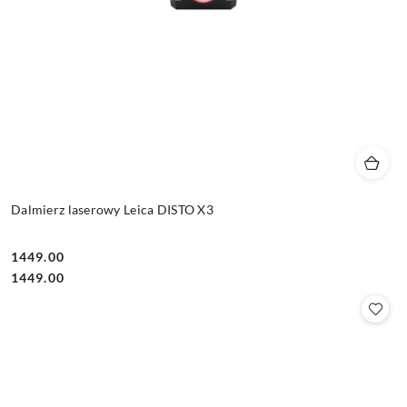
Dalmierz laserowy Leica DISTO X3
1449.00
Cena:
Cena:
1449.00