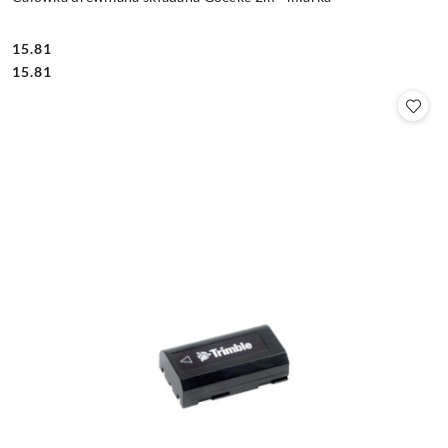
15.81
Cena:
Cena:
15.81