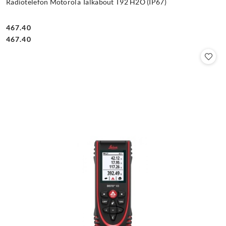
Radiotelefon Motorola Talkabout T92 H2O (IP67)
467.40
Cena:
Cena:
467.40