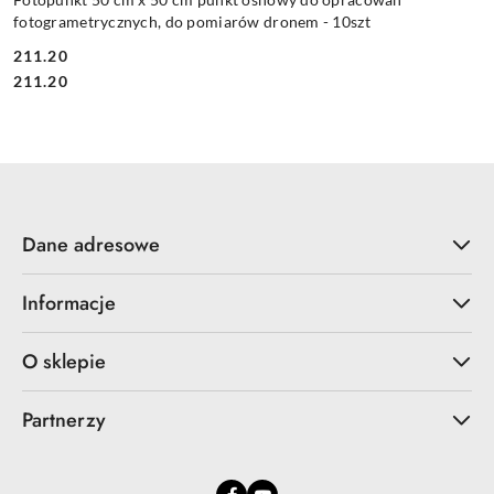
fotogrametrycznych, do pomiarów dronem - 10szt
211.20
Cena:
Cena:
211.20
Dane adresowe
Informacje
O sklepie
Partnerzy