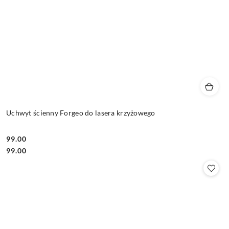
Uchwyt ścienny Forgeo do lasera krzyżowego
99.00
Cena:
Cena:
99.00