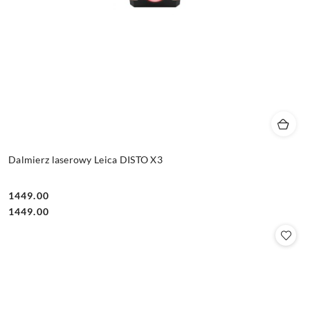
Dalmierz laserowy Leica DISTO X3
1449.00
Cena:
Cena:
1449.00