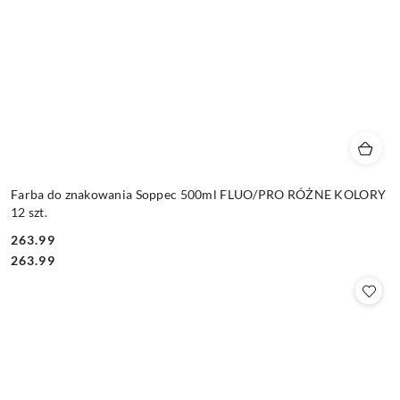
Farba do znakowania Soppec 500ml FLUO/PRO RÓŻNE KOLORY
12 szt.
263.99
Cena:
Cena:
263.99