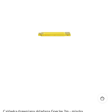
Calówka drewniana składana Goecke 2m - miarka