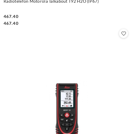
Radiotelefon Motorola Talkabout T92 H2O (IP67)
467.40
Cena:
Cena:
467.40