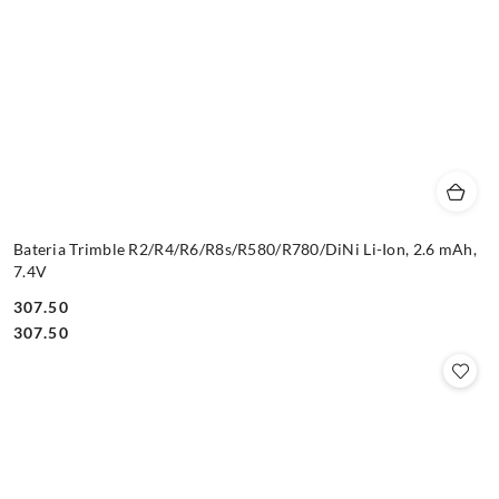
Bateria Trimble R2/R4/R6/R8s/R580/R780/DiNi Li-Ion, 2.6 mAh,
7.4V
307.50
Cena:
Cena:
307.50