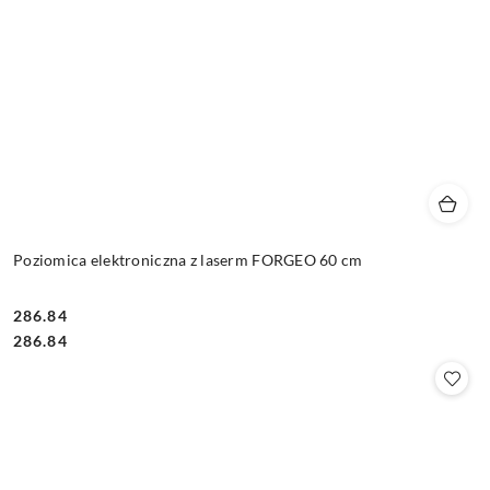
Poziomica elektroniczna z laserm FORGEO 60 cm
286.84
Cena:
Cena:
286.84