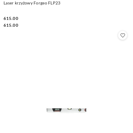
Laser krzyżowy Forgeo FLP23
615.00
Cena:
Cena:
615.00