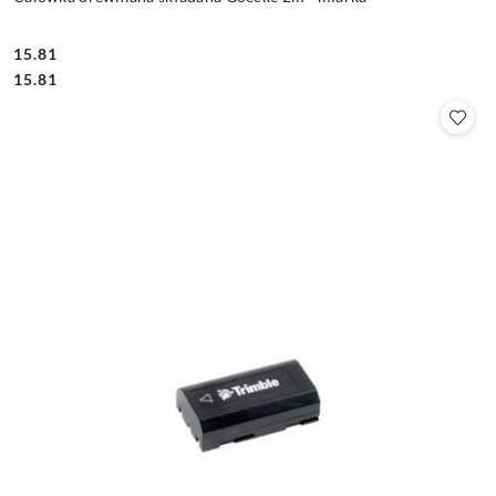
15.81
Cena:
Cena:
15.81