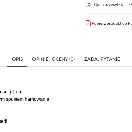
i
Cena przesyłki:
dostawa
Pobierz produkt do 
OPIS
OPINIE I OCENY (0)
ZADAJ PYTANIE
zością 1 cm
nym spustem hamowania
erii