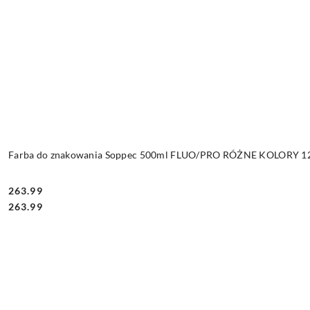
Farba do znakowania Soppec 500ml FLUO/PRO RÓŻNE KOLORY 12 
263.99
Cena:
Cena:
263.99