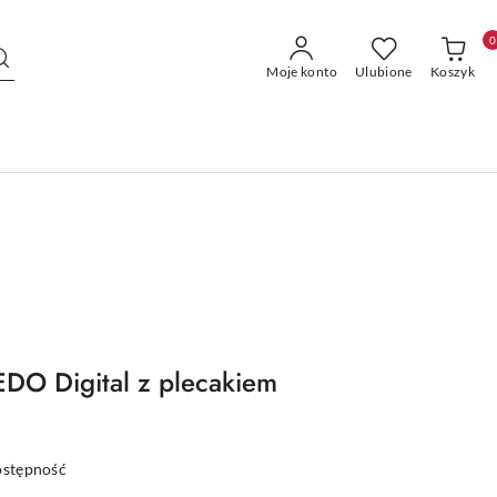
0
Moje konto
Ulubione
Koszyk
DO Digital z plecakiem
ostępność