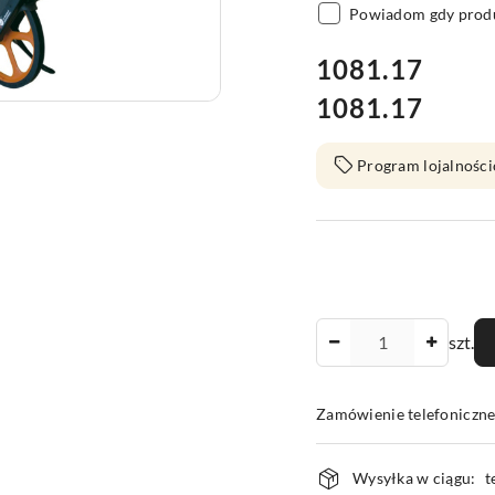
Powiadom gdy produ
cena:
1081.17
1081.17
Cena:
Program lojalności
Ilość
szt.
Zamówienie telefoniczn
Dostępność
Wysyłka w ciągu:
t