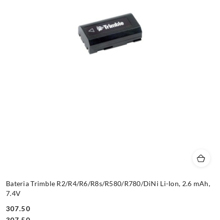
Bateria Trimble R2/R4/R6/R8s/R580/R780/DiNi Li-Ion, 2.6 mAh,
7.4V
307.50
Cena:
Cena:
307.50