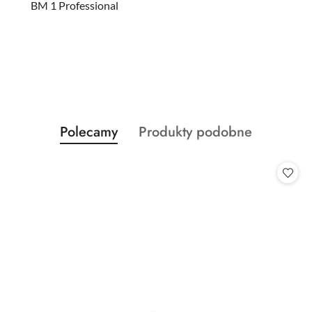
BM 1 Professional
Produkty
Produkty
Polecamy
Produkty podobne
Pomiń karuzelę produktów
o
o
statusie:
statusie: