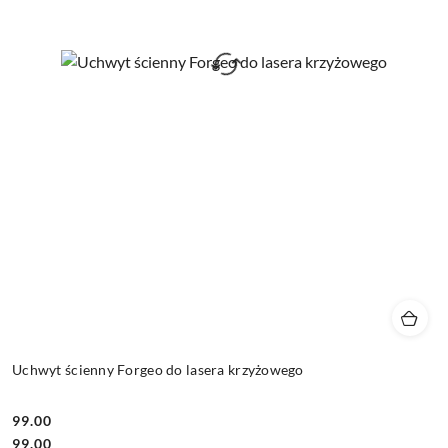
Uchwyt ścienny Forgeo do lasera krzyżowego
99.00
Cena:
Cena:
99.00