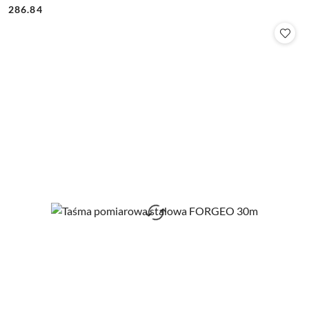
Cena:
Cena:
286.84