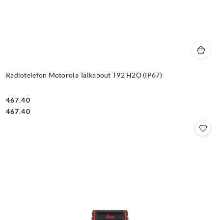
Radiotelefon Motorola Talkabout T92 H2O (IP67)
467.40
Cena:
Cena:
467.40