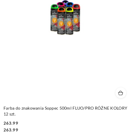
Farba do znakowania Soppec 500ml FLUO/PRO RÓŻNE KOLORY
12 szt.
263.99
Cena:
Cena:
263.99