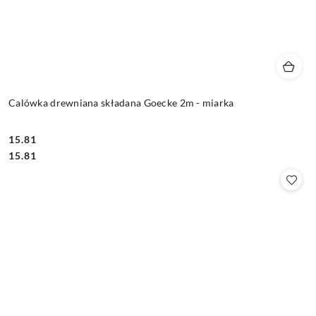
Calówka drewniana składana Goecke 2m - miarka
15.81
Cena:
Cena:
15.81