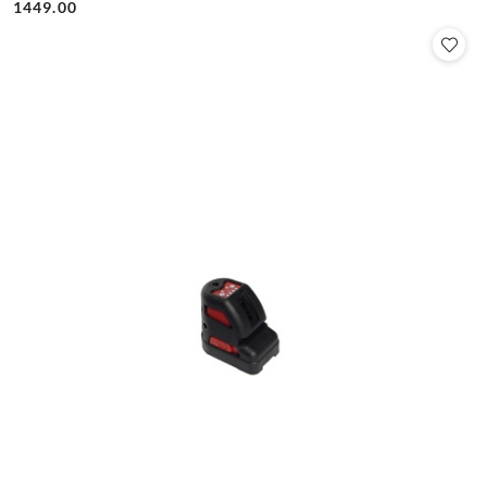
Cena:
Cena:
1449.00