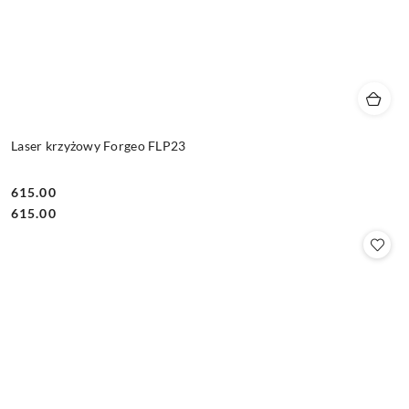
Laser krzyżowy Forgeo FLP23
615.00
Cena:
Cena:
615.00