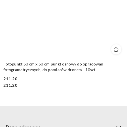
Fotopunkt 50 cm x 50 cm punkt osnowy do opracowań
fotogrametrycznych, do pomiarów dronem - 10szt
211.20
Cena:
Cena:
211.20