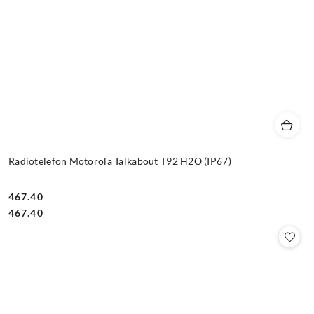
Radiotelefon Motorola Talkabout T92 H2O (IP67)
467.40
Cena:
Cena:
467.40