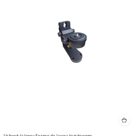
Uchwyt ścienny Forgeo do lasera krzyżowego