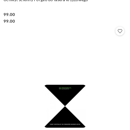
99.00
Cena:
Cena:
99.00