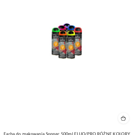
Farba do znakowania Soppec 500ml FLUO/PRO RÓŻNE KOLORY