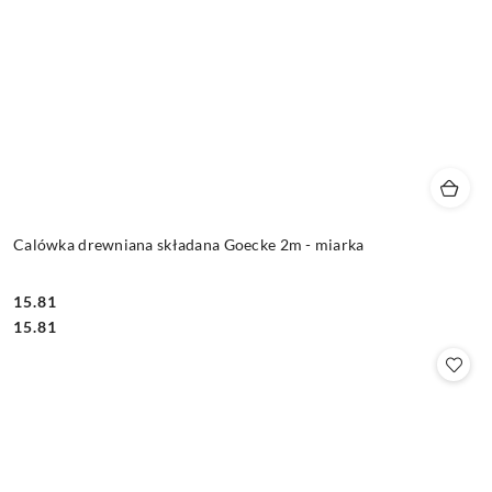
Calówka drewniana składana Goecke 2m - miarka
15.81
Cena:
Cena:
15.81