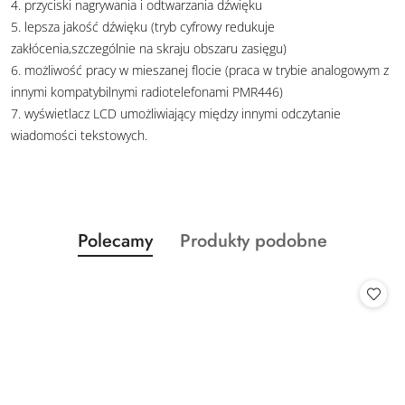
4. przyciski nagrywania i odtwarzania dźwięku
5. lepsza jakość dźwięku (tryb cyfrowy redukuje
zakłócenia,szczególnie na skraju obszaru zasięgu)
6. możliwość pracy w mieszanej flocie (praca w trybie analogowym z
innymi kompatybilnymi radiotelefonami PMR446)
7. wyświetlacz LCD umożliwiający między innymi odczytanie
wiadomości tekstowych.
Produkty
Produkty
Polecamy
Produkty podobne
Pomiń karuzelę produktów
o
o
statusie:
statusie: