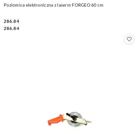
Poziomica elektroniczna z laserm FORGEO 60 cm
286.84
Cena:
Cena:
286.84