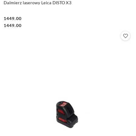
Dalmierz laserowy Leica DISTO X3
1449.00
Cena:
Cena:
1449.00