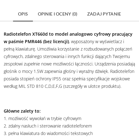
OPIS
OPINIE I OCENY (0)
ZADAJ PYTANIE
Radiotelefon XT660d to model analogowo cyfrowy pracujący
w paśmie PMR446 (bez licencji)
, wyposażony w wyświetlacz i
pełną klawiaturę. Umożliwia korzystanie z rozbudowanych połączeń
cyfrowych, zdalnego sterowania i innych funkcji dających Twojemu
zespołowi zupełnie nowe możliwości łączności. Urządzenia posiadają
głośnik o mocy 1.5W zapewnia głośny i wyraźny dźwięk. Radiotelefon
posiada stopień ochrony IP55 oraz spełnia specyfikacje wojskowe
według MIL STD 810 C,D,E,F,G (szczegóły w ulotce produktu).
Główne zalety to:
1. możliwość wywołań w trybie cyfrowym
2. zdalny nasłuch i sterowanie radiotelefonem
3. pełna klawiatura do wiadomości tekstowych