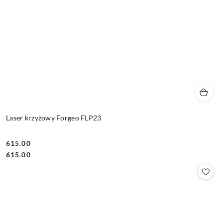
Laser krzyżowy Forgeo FLP23
615.00
Cena:
Cena:
615.00