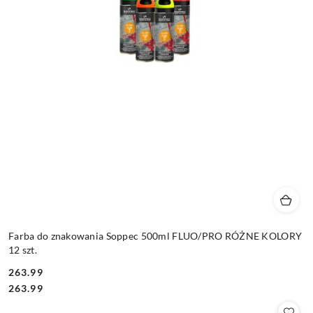
Farba do znakowania Soppec 500ml FLUO/PRO RÓŻNE KOLORY
12 szt.
263.99
Cena:
Cena:
263.99