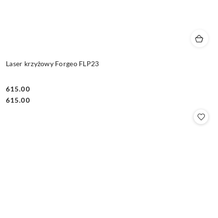
Laser krzyżowy Forgeo FLP23
615.00
Cena:
Cena:
615.00