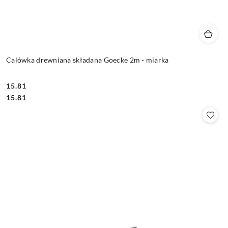
Calówka drewniana składana Goecke 2m - miarka
15.81
Cena:
Cena:
15.81