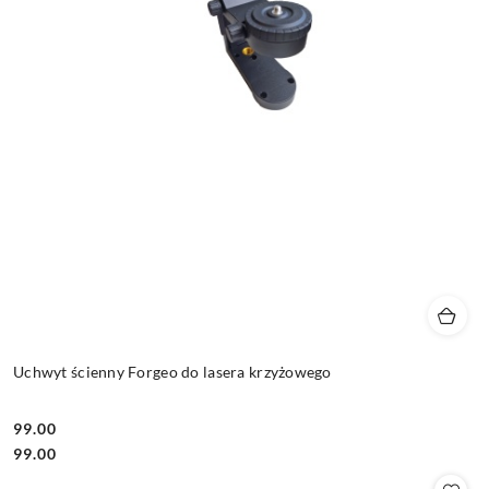
Uchwyt ścienny Forgeo do lasera krzyżowego
99.00
Cena:
Cena:
99.00