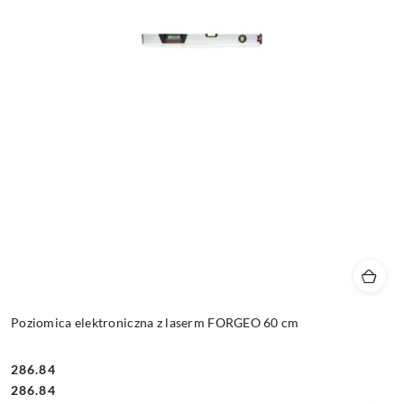
Poziomica elektroniczna z laserm FORGEO 60 cm
286.84
Cena:
Cena:
286.84