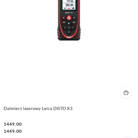
Dalmierz laserowy Leica DISTO X3
1449.00
Cena:
Cena:
1449.00