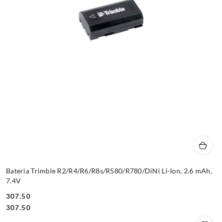
Bateria Trimble R2/R4/R6/R8s/R580/R780/DiNi Li-Ion, 2.6 mAh,
7.4V
307.50
Cena:
Cena:
307.50