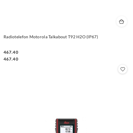
Radiotelefon Motorola Talkabout T92 H2O (IP67)
467.40
Cena:
Cena:
467.40