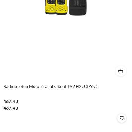
Radiotelefon Motorola Talkabout T92 H2O (IP67)
467.40
Cena:
Cena:
467.40