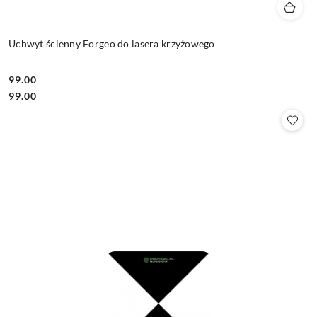
Uchwyt ścienny Forgeo do lasera krzyżowego
99.00
Cena:
Cena:
99.00