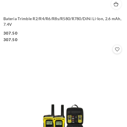
Bateria Trimble R2/R4/R6/R8s/R580/R780/DiNi Li-Ion, 2.6 mAh,
7.4V
307.50
Cena:
Cena:
307.50