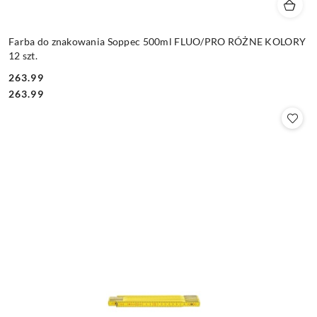
Farba do znakowania Soppec 500ml FLUO/PRO RÓŻNE KOLORY
12 szt.
263.99
Cena:
Cena:
263.99