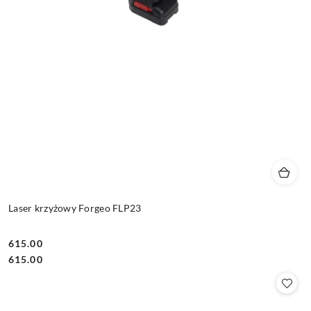
Laser krzyżowy Forgeo FLP23
615.00
Cena:
Cena:
615.00