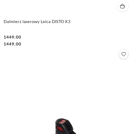
Dalmierz laserowy Leica DISTO X3
1449.00
Cena:
Cena:
1449.00