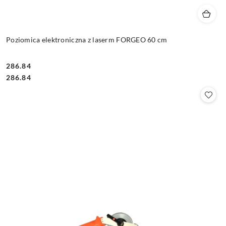
Poziomica elektroniczna z laserm FORGEO 60 cm
286.84
Cena:
Cena:
286.84