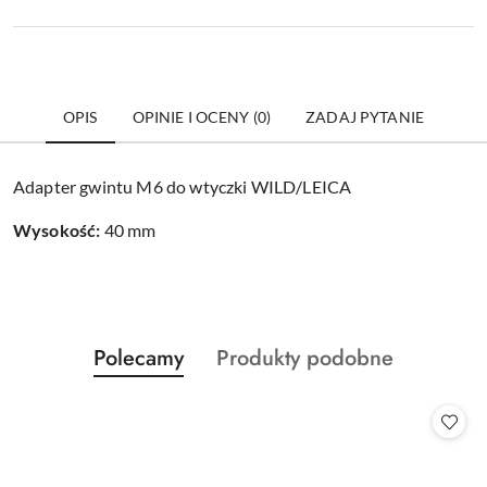
OPIS
OPINIE I OCENY (0)
ZADAJ PYTANIE
Adapter gwintu M6 do wtyczki WILD/LEICA
Wysokość:
40 mm
Produkty
Produkty
Polecamy
Produkty podobne
Pomiń karuzelę produktów
o
o
statusie:
statusie: