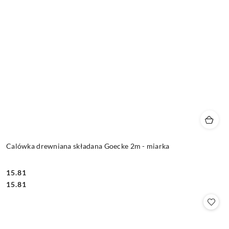
Calówka drewniana składana Goecke 2m - miarka
15.81
Cena:
Cena:
15.81