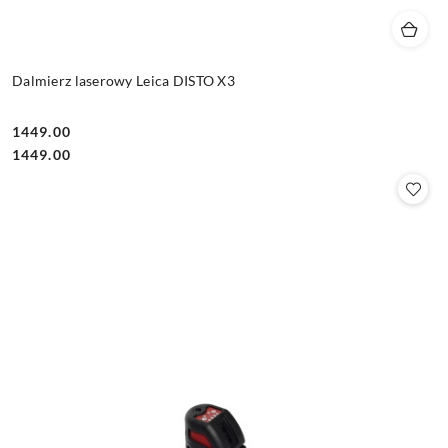
Dalmierz laserowy Leica DISTO X3
1449.00
Cena:
Cena:
1449.00