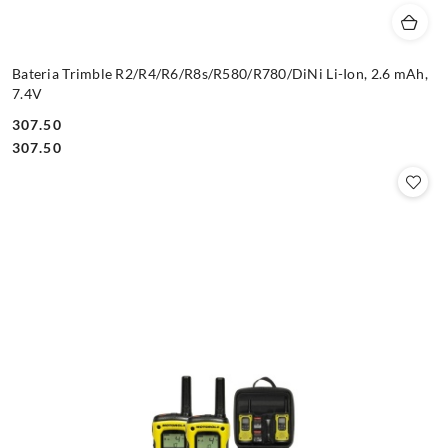
Bateria Trimble R2/R4/R6/R8s/R580/R780/DiNi Li-Ion, 2.6 mAh,
7.4V
307.50
Cena:
Cena:
307.50