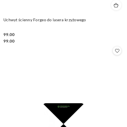
Uchwyt ścienny Forgeo do lasera krzyżowego
99.00
Cena:
Cena:
99.00