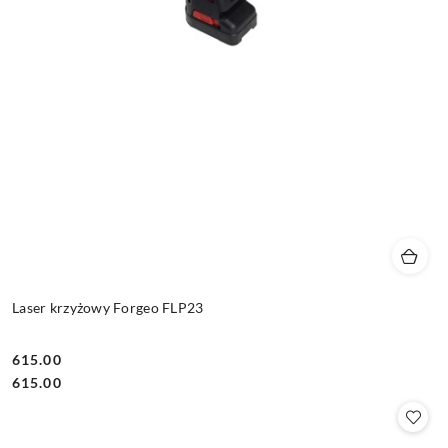
Laser krzyżowy Forgeo FLP23
615.00
Cena:
Cena:
615.00