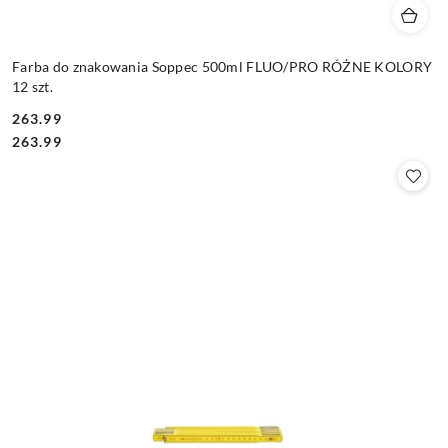
Farba do znakowania Soppec 500ml FLUO/PRO RÓŻNE KOLORY
12 szt.
263.99
Cena:
Cena:
263.99