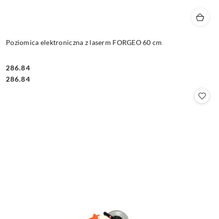
Poziomica elektroniczna z laserm FORGEO 60 cm
286.84
Cena:
Cena:
286.84