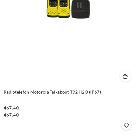
Radiotelefon Motorola Talkabout T92 H2O (IP67)
467.40
Cena:
Cena:
467.40