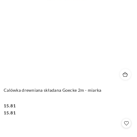
Calówka drewniana składana Goecke 2m - miarka
15.81
Cena:
Cena:
15.81