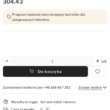
304.43
Cena:
Program lojalnościowy dostępny jest tylko dla
zalogowanych klientów.
Ilość
szt.
Do koszyka
Zamówienie telefoniczne +48 668 867 282
Zostaw telefon
Dostępność
Wysyłka w ciągu:
ten sam dzień roboczy
i
Wyślij
Cena przesyłki:
0