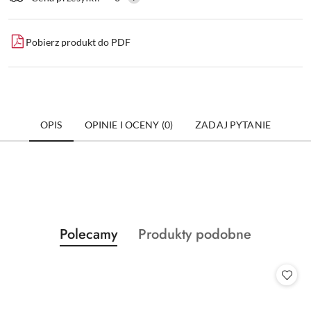
dostawa
Pobierz produkt do PDF
OPIS
OPINIE I OCENY (0)
ZADAJ PYTANIE
Produkty
Produkty
Polecamy
Produkty podobne
Pomiń karuzelę produktów
o
o
statusie:
statusie: